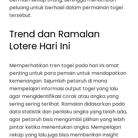
peluang untuk berhasil dalam permainan togel
tersebut.
Trend dan Ramalan
Lotere Hari Ini
Memperhatikan tren togel pada hari ini amat
penting untuk para pemain untuk mendapatkan
kemenangan. Sejumlah petaruh di mana
mempelajari informasi output togel yang lalu
agar mengidentifikasi corak atau angka yang
sering sering terlihat. Ramalan didasarkan pada
data statistik dan perilaku angka yang telah ada,
agar petaruh bisa mengambil pilihan yang lebih
pintar ketika menentukan angka. Mempelajari
rekap yang lalu juga bisa memberikan insight