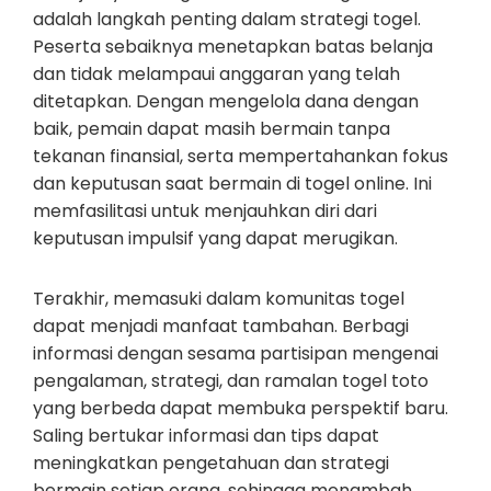
adalah langkah penting dalam strategi togel.
Peserta sebaiknya menetapkan batas belanja
dan tidak melampaui anggaran yang telah
ditetapkan. Dengan mengelola dana dengan
baik, pemain dapat masih bermain tanpa
tekanan finansial, serta mempertahankan fokus
dan keputusan saat bermain di togel online. Ini
memfasilitasi untuk menjauhkan diri dari
keputusan impulsif yang dapat merugikan.
Terakhir, memasuki dalam komunitas togel
dapat menjadi manfaat tambahan. Berbagi
informasi dengan sesama partisipan mengenai
pengalaman, strategi, dan ramalan togel toto
yang berbeda dapat membuka perspektif baru.
Saling bertukar informasi dan tips dapat
meningkatkan pengetahuan dan strategi
bermain setiap orang, sehingga menambah