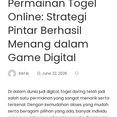
Permainan Togel
Online: Strategi
Pintar Berhasil
Menang dalam
Game Digital
RAf4L
June 22, 2026
Di dalam dunia judi digital, togel daring telah jadi
salah satu permainan yang sangat menarik serta
terkenal. Dengan kemudahan akses yang mudah
serta beragam pilihan yang ada, banyak individu