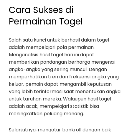
Cara Sukses di
Permainan Togel
Salah satu kunci untuk berhasil dalam togel
adalah mempelajari pola permainan.
Menganalisis hasil togel hari ini dapat
memberikan pandangan berharga mengenai
angka-angka yang sering muncul. Dengan
memperhatikan tren dan frekuensi angka yang
keluar, pemain dapat mengambil keputusan
yang lebih terinformasi saat menentukan angka
untuk taruhan mereka. Walaupun hasil togel
adalah acak, mempelajari statistik bisa
meningkatkan peluang menang.
Selanjutnya, mengatur bankroll dengan baik