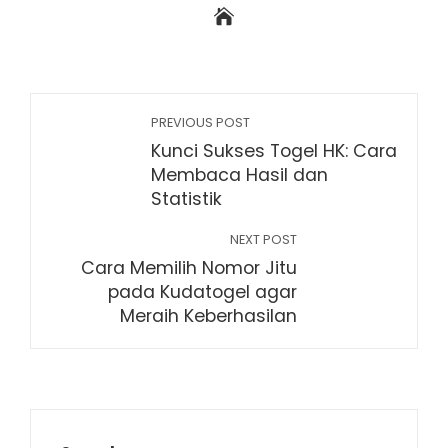
PREVIOUS POST
Kunci Sukses Togel HK: Cara
Membaca Hasil dan
Statistik
NEXT POST
Cara Memilih Nomor Jitu
pada Kudatogel agar
Meraih Keberhasilan