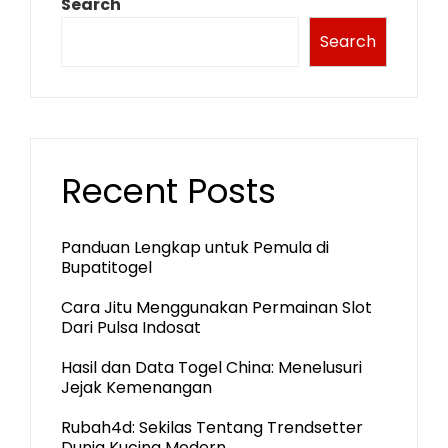
Search
Search
Recent Posts
Panduan Lengkap untuk Pemula di
Bupatitogel
Cara Jitu Menggunakan Permainan Slot
Dari Pulsa Indosat
Hasil dan Data Togel China: Menelusuri
Jejak Kemenangan
Rubah4d: Sekilas Tentang Trendsetter
Dunia Kucing Modern