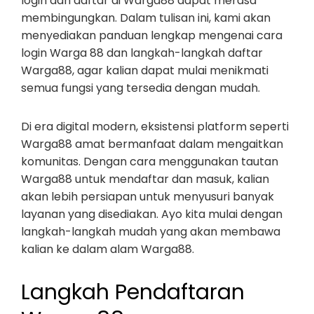
login dan daftar di Warga88 dapat merasa
membingungkan. Dalam tulisan ini, kami akan
menyediakan panduan lengkap mengenai cara
login Warga 88 dan langkah-langkah daftar
Warga88, agar kalian dapat mulai menikmati
semua fungsi yang tersedia dengan mudah.
Di era digital modern, eksistensi platform seperti
Warga88 amat bermanfaat dalam mengaitkan
komunitas. Dengan cara menggunakan tautan
Warga88 untuk mendaftar dan masuk, kalian
akan lebih persiapan untuk menyusuri banyak
layanan yang disediakan. Ayo kita mulai dengan
langkah-langkah mudah yang akan membawa
kalian ke dalam alam Warga88.
Langkah Pendaftaran