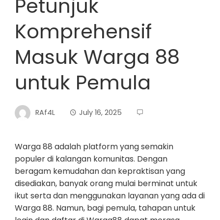
Petunjuk
Komprehensif
Masuk Warga 88
untuk Pemula
RAf4L
July 16, 2025
Warga 88 adalah platform yang semakin
populer di kalangan komunitas. Dengan
beragam kemudahan dan kepraktisan yang
disediakan, banyak orang mulai berminat untuk
ikut serta dan menggunakan layanan yang ada di
Warga 88. Namun, bagi pemula, tahapan untuk