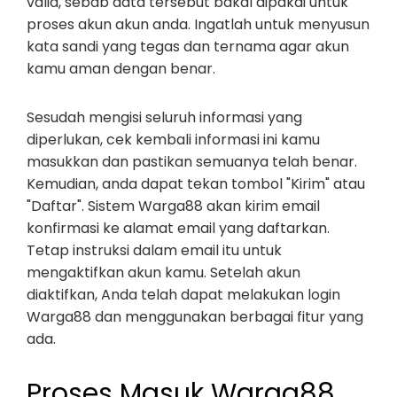
valid, sebab data tersebut bakal dipakai untuk
proses akun akun anda. Ingatlah untuk menyusun
kata sandi yang tegas dan ternama agar akun
kamu aman dengan benar.
Sesudah mengisi seluruh informasi yang
diperlukan, cek kembali informasi ini kamu
masukkan dan pastikan semuanya telah benar.
Kemudian, anda dapat tekan tombol "Kirim" atau
"Daftar". Sistem Warga88 akan kirim email
konfirmasi ke alamat email yang daftarkan.
Tetap instruksi dalam email itu untuk
mengaktifkan akun kamu. Setelah akun
diaktifkan, Anda telah dapat melakukan login
Warga88 dan menggunakan berbagai fitur yang
ada.
Proses Masuk Warga88