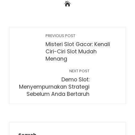
PREVIOUS POST
Misteri Slot Gacor: Kenali
Ciri-Ciri Slot Mudah
Menang
NEXT POST
Demo Slot:
Menyempurnakan Strategi
Sebelum Anda Bertaruh