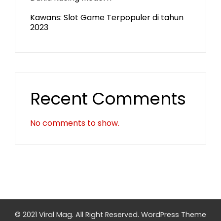
Kawans: Slot Game Terpopuler di tahun
2023
Recent Comments
No comments to show.
© 2021 Viral Mag. All Right Reserved.
WordPress Theme