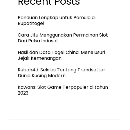
Recent Posts
Panduan Lengkap untuk Pemula di
Bupatitogel
Cara Jitu Menggunakan Permainan Slot
Dari Pulsa Indosat
Hasil dan Data Togel China: Menelusuri
Jejak Kemenangan
Rubah4d: Sekilas Tentang Trendsetter
Dunia Kucing Modern
Kawans: Slot Game Terpopuler di tahun
2023