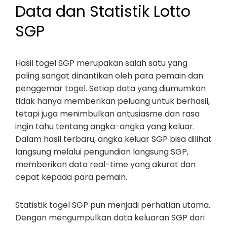
Data dan Statistik Lotto
SGP
Hasil togel SGP merupakan salah satu yang
paling sangat dinantikan oleh para pemain dan
penggemar togel. Setiap data yang diumumkan
tidak hanya memberikan peluang untuk berhasil,
tetapi juga menimbulkan antusiasme dan rasa
ingin tahu tentang angka-angka yang keluar.
Dalam hasil terbaru, angka keluar SGP bisa dilihat
langsung melalui pengundian langsung SGP,
memberikan data real-time yang akurat dan
cepat kepada para pemain.
Statistik togel SGP pun menjadi perhatian utama.
Dengan mengumpulkan data keluaran SGP dari