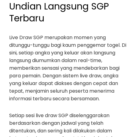
Undian Langsung SGP
Terbaru
Live Draw SGP merupakan momen yang
ditunggu-tunggu bagi kaum penggemar togel. Di
sini, setiap angka yang keluar akan langsung
langsung diumumkan dalam real-time,
memberikan sensasi yang mendebarkan bagi
para pemain. Dengan sistem live draw, angka
yang keluar dapat diakses dengan cepat dan
tepat, menjamin seluruh peserta menerima
informasi terbaru secara bersamaan.
Setiap sesi live draw SGP diselenggarakan
berdasarkan dengan jadwal yang telah
ditentukan, dan sering kali dilakukan dalam