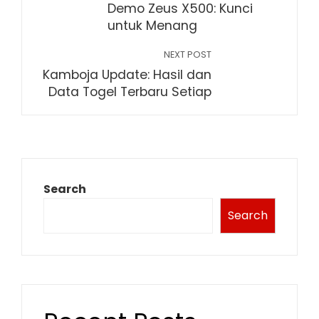
Demo Zeus X500: Kunci
untuk Menang
NEXT POST
Kamboja Update: Hasil dan
Data Togel Terbaru Setiap
Search
Search