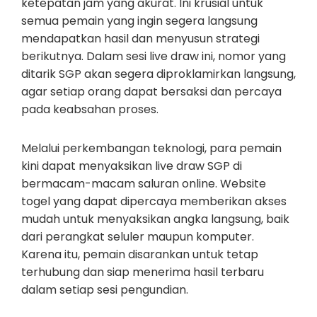
ketepatan jam yang akurat. Ini krusial untuk
semua pemain yang ingin segera langsung
mendapatkan hasil dan menyusun strategi
berikutnya. Dalam sesi live draw ini, nomor yang
ditarik SGP akan segera diproklamirkan langsung,
agar setiap orang dapat bersaksi dan percaya
pada keabsahan proses.
Melalui perkembangan teknologi, para pemain
kini dapat menyaksikan live draw SGP di
bermacam-macam saluran online. Website
togel yang dapat dipercaya memberikan akses
mudah untuk menyaksikan angka langsung, baik
dari perangkat seluler maupun komputer.
Karena itu, pemain disarankan untuk tetap
terhubung dan siap menerima hasil terbaru
dalam setiap sesi pengundian.