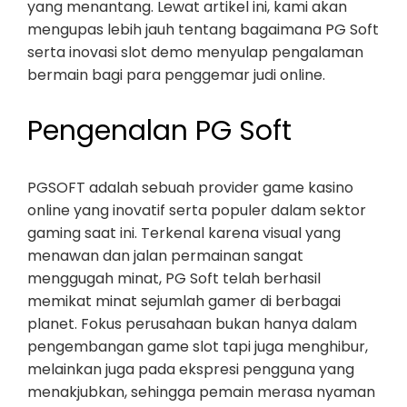
yang menantang. Lewat artikel ini, kami akan
mengupas lebih jauh tentang bagaimana PG Soft
serta inovasi slot demo menyulap pengalaman
bermain bagi para penggemar judi online.
Pengenalan PG Soft
PGSOFT adalah sebuah provider game kasino
online yang inovatif serta populer dalam sektor
gaming saat ini. Terkenal karena visual yang
menawan dan jalan permainan sangat
menggugah minat, PG Soft telah berhasil
memikat minat sejumlah gamer di berbagai
planet. Fokus perusahaan bukan hanya dalam
pengembangan game slot tapi juga menghibur,
melainkan juga pada ekspresi pengguna yang
menakjubkan, sehingga pemain merasa nyaman