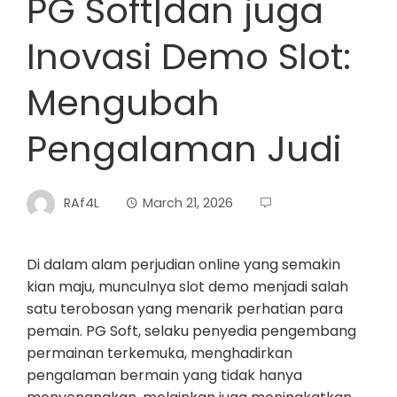
PG Soft|dan juga
Inovasi Demo Slot:
Mengubah
Pengalaman Judi
RAf4L
March 21, 2026
Di dalam alam perjudian online yang semakin
kian maju, munculnya slot demo menjadi salah
satu terobosan yang menarik perhatian para
pemain. PG Soft, selaku penyedia pengembang
permainan terkemuka, menghadirkan
pengalaman bermain yang tidak hanya