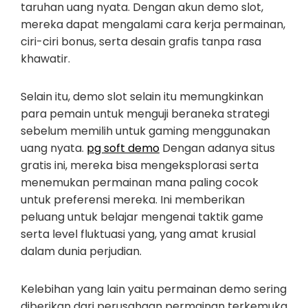
taruhan uang nyata. Dengan akun demo slot,
mereka dapat mengalami cara kerja permainan,
ciri-ciri bonus, serta desain grafis tanpa rasa
khawatir.
Selain itu, demo slot selain itu memungkinkan
para pemain untuk menguji beraneka strategi
sebelum memilih untuk gaming menggunakan
uang nyata.
pg soft demo
Dengan adanya situs
gratis ini, mereka bisa mengeksplorasi serta
menemukan permainan mana paling cocok
untuk preferensi mereka. Ini memberikan
peluang untuk belajar mengenai taktik game
serta level fluktuasi yang, yang amat krusial
dalam dunia perjudian.
Kelebihan yang lain yaitu permainan demo sering
diberikan dari perusahaan permainan terkemuka