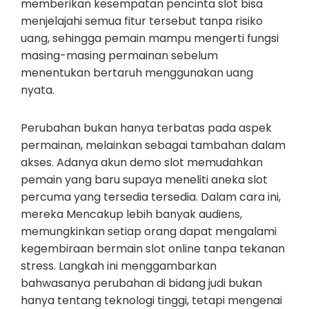
memberikan kesempatan pencinta slot bisa
menjelajahi semua fitur tersebut tanpa risiko
uang, sehingga pemain mampu mengerti fungsi
masing-masing permainan sebelum
menentukan bertaruh menggunakan uang
nyata.
Perubahan bukan hanya terbatas pada aspek
permainan, melainkan sebagai tambahan dalam
akses. Adanya akun demo slot memudahkan
pemain yang baru supaya meneliti aneka slot
percuma yang tersedia tersedia. Dalam cara ini,
mereka Mencakup lebih banyak audiens,
memungkinkan setiap orang dapat mengalami
kegembiraan bermain slot online tanpa tekanan
stress. Langkah ini menggambarkan
bahwasanya perubahan di bidang judi bukan
hanya tentang teknologi tinggi, tetapi mengenai