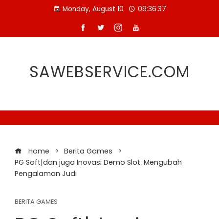
Skip
Monday, August 10
09:36:38
to
content
SAWEBSERVICE.COM
Home
Berita Games
PG Soft|dan juga Inovasi Demo Slot: Mengubah
Pengalaman Judi
BERITA GAMES