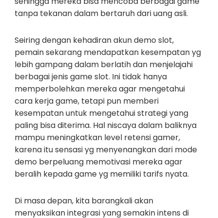
sehingga mereka bisa mencoba berbagai game
tanpa tekanan dalam bertaruh dari uang asli.
Seiring dengan kehadiran akun demo slot,
pemain sekarang mendapatkan kesempatan yg
lebih gampang dalam berlatih dan menjelajahi
berbagai jenis game slot. Ini tidak hanya
memperbolehkan mereka agar mengetahui
cara kerja game, tetapi pun memberi
kesempatan untuk mengetahui strategi yang
paling bisa diterima. Hal niscaya dalam baliknya
mampu meningkatkan level retensi gamer,
karena itu sensasi yg menyenangkan dari mode
demo berpeluang memotivasi mereka agar
beralih kepada game yg memiliki tarifs nyata.
Di masa depan, kita barangkali akan
menyaksikan integrasi yang semakin intens di