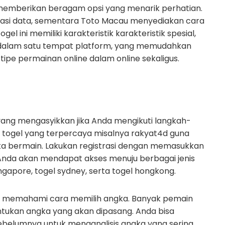
 memberikan beragam opsi yang menarik perhatian.
urasi data, sementara Toto Macau menyediakan cara
el ini memiliki karakteristik karakteristik spesial,
i dalam satu tempat platform, yang memudahkan
pe permainan online dalam online sekaligus.
yang mengasyikkan jika Anda mengikuti langkah-
us togel yang terpercaya misalnya rakyat4d guna
a bermain. Lakukan registrasi dengan memasukkan
 Anda akan mendapat akses menuju berbagai jenis
ngapore, togel sydney, serta togel hongkong.
ah memahami cara memilih angka. Banyak pemain
tukan angka yang akan dipasang. Anda bisa
sebelumnya untuk menganalisis angka yang sering