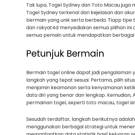
Tak lupa, Togel Sydney dan Toto Macau juga
Togel Sydney terkenal dari kejelasan dan ak
bermain yang unik serta berbeda. Tiapp tipe tog
dan rakyat4d menyediakan semua pilihan in
semua pemain untuk mendapatkan berbagai ti
Petunjuk Bermain
Bermain togel online dapat jadi pengalaman 
langkah yang tepat sesuai. Pertama, pilih sit
menjamin keamanan serta kenyamanan ketik
data diri yang benar dan lengkap. Kemudian,
permainan togel, seperti toto macau, togel si
Sesudah terdaftar, langkah berikutnya adal
menggunakan berbagai strategi untuk menen
memanfaatkan data statistik hasil keluaran 