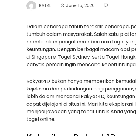
RAf4L
June 15, 2026
Dalam beberapa tahun terakhir beberapa, pop
tumbuh dalam masyarakat. Salah satu platfo
memberikan pengalaman bermain togel yang 
keuntungan. Dengan berbagai macam opsi per
di Singapore, Togel Sydney, serta Togel Hon
banyak pemain ingin mencoba keberuntungan
Rakyat4D bukan hanya memberikan kemudahan
kejelasan dan perlindungan bagi penggunanya
lebih dalam mengenai Rakyat4D, keuntungan y
dapat dijelajahi di situs ini. Mari kita eksplo
menjadi jawaban yang tepat untuk Anda yan
togel online.