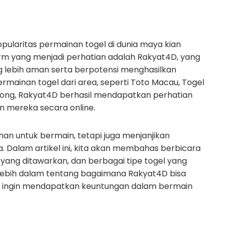
ularitas permainan togel di dunia maya kian
rm yang menjadi perhatian adalah Rakyat4D, yang
lebih aman serta berpotensi menghasilkan
mainan togel dari area, seperti Toto Macau, Togel
gkong, Rakyat4D berhasil mendapatkan perhatian
 mereka secara online.
 untuk bermain, tetapi juga menjanjikan
. Dalam artikel ini, kita akan membahas berbicara
ang ditawarkan, dan berbagai tipe togel yang
rasi lebih dalam tentang bagaimana Rakyat4D bisa
g ingin mendapatkan keuntungan dalam bermain