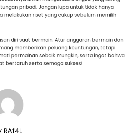
ngan pribadi. Jangan lupa untuk tidak hanya
a melakukan riset yang cukup sebelum memilih
san diri saat bermain. Atur anggaran bermain dan
emang memberikan peluang keuntungan, tetapi
ikmati permainan sebaik mungkin, serta ingat bahwa
mat bertaruh serta semoga sukses!
y RAf4L