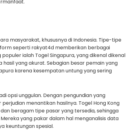
ermanfaat.
tara masyarakat, khususnya di Indonesia. Tipe-tipe
tform seperti rakyat4d memberikan berbagai
g populer ialah Togel Singapura, yang dikenal dikenal
a hasil yang akurat. Sebagian besar pemain yang
gapura karena kesempatan untung yang sering
jadi opsi unggulan. Dengan pengundian yang
 perjudian menantikan hasilnya. Togel Hong Kong
an beragam tipe pasar yang tersedia, sehingga
 Mereka yang pakar dalam hal menganalisis data
a keuntungan spesial.