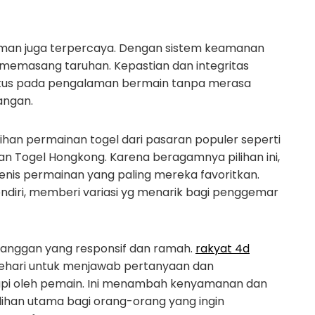
aman juga terpercaya. Dengan sistem keamanan
memasang taruhan. Kepastian dan integritas
fokus pada pengalaman bermain tanpa merasa
angan.
ihan permainan togel dari pasaran populer seperti
an Togel Hongkong. Karena beragamnya pilihan ini,
jenis permainan yang paling mereka favoritkan.
endiri, memberi variasi yg menarik bagi penggemar
langgan yang responsif dan ramah.
rakyat 4d
ehari untuk menjawab pertanyaan dan
api oleh pemain. Ini menambah kenyamanan dan
ihan utama bagi orang-orang yang ingin