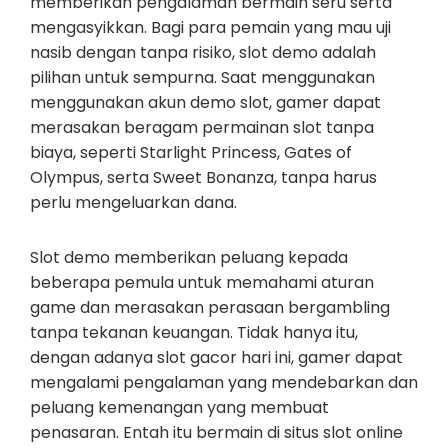
memberikan pengalaman bermain seru serta
mengasyikkan. Bagi para pemain yang mau uji
nasib dengan tanpa risiko, slot demo adalah
pilihan untuk sempurna. Saat menggunakan
menggunakan akun demo slot, gamer dapat
merasakan beragam permainan slot tanpa
biaya, seperti Starlight Princess, Gates of
Olympus, serta Sweet Bonanza, tanpa harus
perlu mengeluarkan dana.
Slot demo memberikan peluang kepada
beberapa pemula untuk memahami aturan
game dan merasakan perasaan bergambling
tanpa tekanan keuangan. Tidak hanya itu,
dengan adanya slot gacor hari ini, gamer dapat
mengalami pengalaman yang mendebarkan dan
peluang kemenangan yang membuat
penasaran. Entah itu bermain di situs slot online