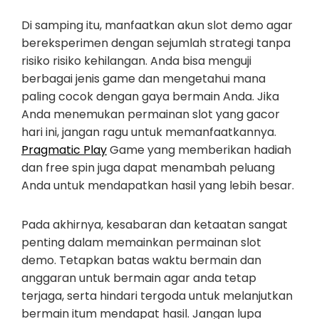
Di samping itu, manfaatkan akun slot demo agar
bereksperimen dengan sejumlah strategi tanpa
risiko risiko kehilangan. Anda bisa menguji
berbagai jenis game dan mengetahui mana
paling cocok dengan gaya bermain Anda. Jika
Anda menemukan permainan slot yang gacor
hari ini, jangan ragu untuk memanfaatkannya.
Pragmatic Play
Game yang memberikan hadiah
dan free spin juga dapat menambah peluang
Anda untuk mendapatkan hasil yang lebih besar.
Pada akhirnya, kesabaran dan ketaatan sangat
penting dalam memainkan permainan slot
demo. Tetapkan batas waktu bermain dan
anggaran untuk bermain agar anda tetap
terjaga, serta hindari tergoda untuk melanjutkan
bermain itum mendapat hasil. Jangan lupa