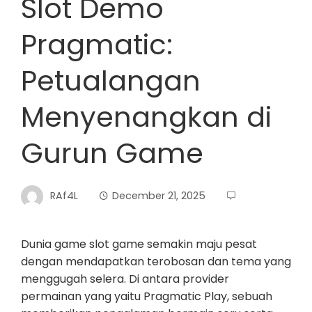
Slot Demo
Pragmatic:
Petualangan
Menyenangkan di
Gurun Game
RAf4L
December 21, 2025
Dunia game slot game semakin maju pesat
dengan mendapatkan terobosan dan tema yang
menggugah selera. Di antara provider
permainan yang yaitu Pragmatic Play, sebuah