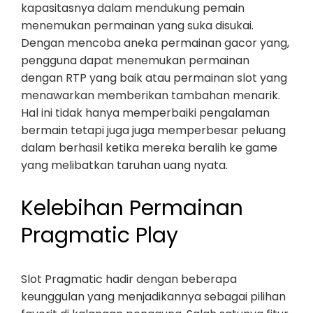
kapasitasnya dalam mendukung pemain
menemukan permainan yang suka disukai.
Dengan mencoba aneka permainan gacor yang,
pengguna dapat menemukan permainan
dengan RTP yang baik atau permainan slot yang
menawarkan memberikan tambahan menarik.
Hal ini tidak hanya memperbaiki pengalaman
bermain tetapi juga juga memperbesar peluang
dalam berhasil ketika mereka beralih ke game
yang melibatkan taruhan uang nyata.
Kelebihan Permainan
Pragmatic Play
Slot Pragmatic hadir dengan beberapa
keunggulan yang menjadikannya sebagai pilihan