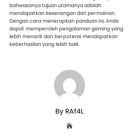
bahwasanya tujuan utamanya adalah
mendapatkan kesenangan dari permainan.
Dengan cara menerapkan panduan ini, Anda
dapat memperoleh pengalaman gaming yang
lebih menarik dan berpotensi mendapatkan
keberhasilan yang lebih baik.
By RAf4L