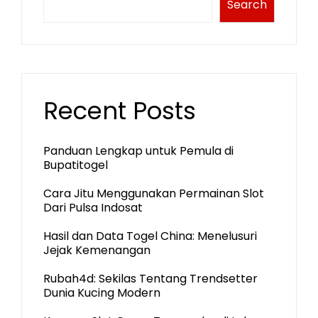
Search
Recent Posts
Panduan Lengkap untuk Pemula di
Bupatitogel
Cara Jitu Menggunakan Permainan Slot
Dari Pulsa Indosat
Hasil dan Data Togel China: Menelusuri
Jejak Kemenangan
Rubah4d: Sekilas Tentang Trendsetter
Dunia Kucing Modern