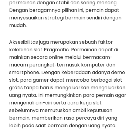
permainan dengan stabil dan sering menang.
Dengan beragamnya pilihan ini, pemain dapat
menyesuaikan strategi bermain sendiri dengan
mudah.
Aksesibilitas juga merupakan sebuah faktor
kelebihan slot Pragmatic. Permainan dapat di
mainkan secara online melalui bermacam-
macam perangkat, termasuk komputer dan
smartphone. Dengan keberadaan adanya demo
slot, para gamer dapat mencoba berbagai slot
grátis tanpa harus mengeluarkan mengeluarkan
uang nyata. Ini memungkinkan para pemain agar
mengenali ciri-ciri serta cara kerja slot
sebelumnya memutuskan ambil keputusan
bermain, memberikan rasa percaya diri yang
lebih pada saat bermain dengan uang nyata.