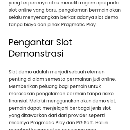
yang terpercaya atau meneliti ragam opsi pada
slot online yang baru, pengalaman bermain akan
selalu menyenangkan berkat adanya slot demo
tanpa biaya dari pihak Pragmatic Play.
Pengantar Slot
Demonstrasi
Slot demo adalah menjadi sebuah elemen
penting di alam semesta permainan judi online.
Memberikan peluang bagi pemain untuk
merasakan pengalaman bermain tanpa risiko
finansial. Melalui menggunakan akun demo slot,
pemain dapat menjelajahi berbagai jenis slot
yang ditawarkan dari dari provider seperti
misalnya Pragmatic Play dan PG Soft. Hal ini
memberi kesempatan pengguna agar