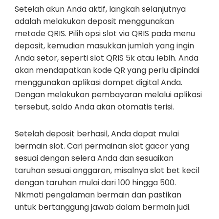
Setelah akun Anda aktif, langkah selanjutnya
adalah melakukan deposit menggunakan
metode QRIS. Pilih opsi slot via QRIS pada menu
deposit, kemudian masukkan jumlah yang ingin
Anda setor, seperti slot QRIS 5k atau lebih. Anda
akan mendapatkan kode QR yang perlu dipindai
menggunakan aplikasi dompet digital Anda.
Dengan melakukan pembayaran melalui aplikasi
tersebut, saldo Anda akan otomatis terisi.
Setelah deposit berhasil, Anda dapat mulai
bermain slot. Cari permainan slot gacor yang
sesuai dengan selera Anda dan sesuaikan
taruhan sesuai anggaran, misalnya slot bet kecil
dengan taruhan mulai dari 100 hingga 500.
Nikmati pengalaman bermain dan pastikan
untuk bertanggung jawab dalam bermain judi.