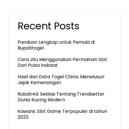
Recent Posts
Panduan Lengkap untuk Pemula di
Bupatitogel
Cara Jitu Menggunakan Permainan Slot
Dari Pulsa Indosat
Hasil dan Data Togel China: Menelusuri
Jejak Kemenangan
Rubah4d: Sekilas Tentang Trendsetter
Dunia Kucing Modern
Kawans: Slot Game Terpopuler di tahun
2023