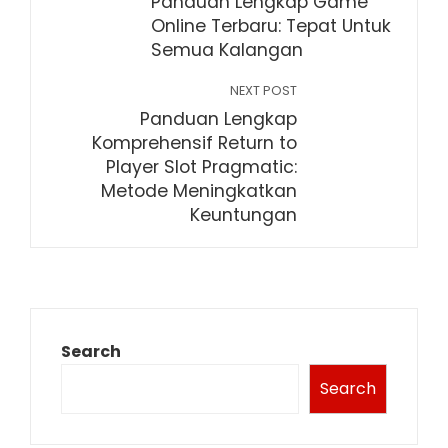
Panduan Lengkap Game
Online Terbaru: Tepat Untuk
Semua Kalangan
NEXT POST
Panduan Lengkap
Komprehensif Return to
Player Slot Pragmatic:
Metode Meningkatkan
Keuntungan
Search
Search