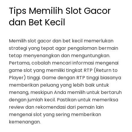
Tips Memilih Slot Gacor
dan Bet Kecil
Memilih slot gacor dan bet kecil memerlukan
strategi yang tepat agar pengalaman bermain
tetap menyenangkan dan menguntungkan.
Pertama, cobalah mencari informasi mengenai
game slot yang memiliki tingkat RTP (Return to
Player) tinggi. Game dengan RTP tinggi biasanya
memberikan peluang yang lebih baik untuk
menang, meskipun Anda memilih untuk bertaruh
dengan jumlah kecil. Pastikan untuk memeriksa
review dan rekomendasi dari pemain lain
mengenai slot yang sering memberikan
kemenangan.