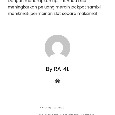
Dengan menerapkan tips ini, Anda bisa
meningkatkan peluang meraih jackpot sambil
menikmati permainan slot secara maksimal.
By RAf4L
PREVIOUS POST