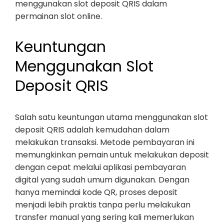
menggunakan slot deposit QRIS dalam
permainan slot online.
Keuntungan
Menggunakan Slot
Deposit QRIS
Salah satu keuntungan utama menggunakan slot
deposit QRIS adalah kemudahan dalam
melakukan transaksi. Metode pembayaran ini
memungkinkan pemain untuk melakukan deposit
dengan cepat melalui aplikasi pembayaran
digital yang sudah umum digunakan. Dengan
hanya memindai kode QR, proses deposit
menjadi lebih praktis tanpa perlu melakukan
transfer manual yang sering kali memerlukan