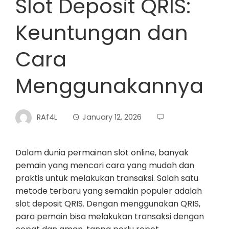
Slot Deposit QRIS:
Keuntungan dan
Cara
Menggunakannya
RAf4L
January 12, 2026
Dalam dunia permainan slot online, banyak
pemain yang mencari cara yang mudah dan
praktis untuk melakukan transaksi. Salah satu
metode terbaru yang semakin populer adalah
slot deposit QRIS. Dengan menggunakan QRIS,
para pemain bisa melakukan transaksi dengan