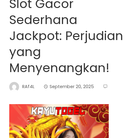
Slot Gacor
Sederhana
Jackpot: Perjudian
yang
Menyenangkan!
RAf4L
September 20, 2025