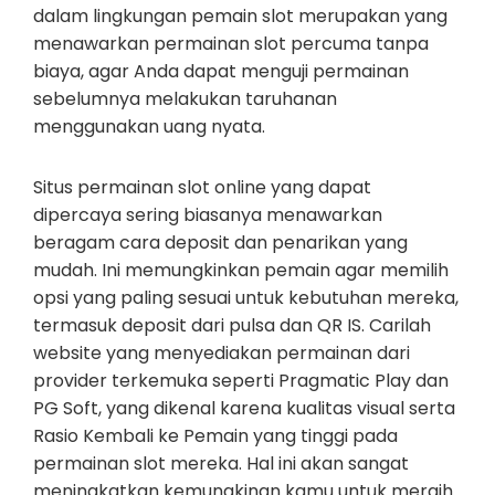
dalam lingkungan pemain slot merupakan yang
menawarkan permainan slot percuma tanpa
biaya, agar Anda dapat menguji permainan
sebelumnya melakukan taruhanan
menggunakan uang nyata.
Situs permainan slot online yang dapat
dipercaya sering biasanya menawarkan
beragam cara deposit dan penarikan yang
mudah. Ini memungkinkan pemain agar memilih
opsi yang paling sesuai untuk kebutuhan mereka,
termasuk deposit dari pulsa dan QR IS. Carilah
website yang menyediakan permainan dari
provider terkemuka seperti Pragmatic Play dan
PG Soft, yang dikenal karena kualitas visual serta
Rasio Kembali ke Pemain yang tinggi pada
permainan slot mereka. Hal ini akan sangat
meningkatkan kemungkinan kamu untuk meraih