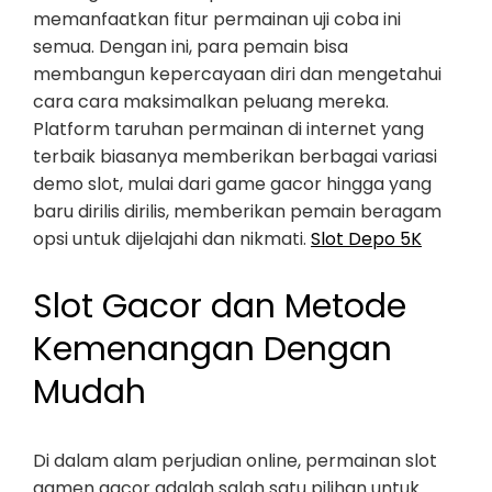
memanfaatkan fitur permainan uji coba ini
semua. Dengan ini, para pemain bisa
membangun kepercayaan diri dan mengetahui
cara cara maksimalkan peluang mereka.
Platform taruhan permainan di internet yang
terbaik biasanya memberikan berbagai variasi
demo slot, mulai dari game gacor hingga yang
baru dirilis dirilis, memberikan pemain beragam
opsi untuk dijelajahi dan nikmati.
Slot Depo 5K
Slot Gacor dan Metode
Kemenangan Dengan
Mudah
Di dalam alam perjudian online, permainan slot
gamen gacor adalah salah satu pilihan untuk