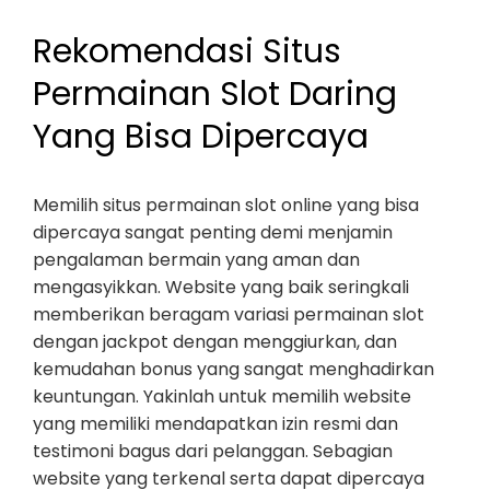
Rekomendasi Situs
Permainan Slot Daring
Yang Bisa Dipercaya
Memilih situs permainan slot online yang bisa
dipercaya sangat penting demi menjamin
pengalaman bermain yang aman dan
mengasyikkan. Website yang baik seringkali
memberikan beragam variasi permainan slot
dengan jackpot dengan menggiurkan, dan
kemudahan bonus yang sangat menghadirkan
keuntungan. Yakinlah untuk memilih website
yang memiliki mendapatkan izin resmi dan
testimoni bagus dari pelanggan. Sebagian
website yang terkenal serta dapat dipercaya