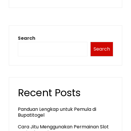
Search
Search
Recent Posts
Panduan Lengkap untuk Pemula di
Bupatitogel
Cara Jitu Menggunakan Permainan Slot