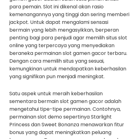
para pemain. Slot ini dikenal akan rasio
kemenangannya yang tinggi dan sering memberi
jackpot. Untuk dapat mengalami sensasi
bermain yang lebih mengasyikkan, berperan
penting bagi para penjudi agar memilih situs slot
online yang terpercaya yang menyediakan
beraneka permainan slot gamen gacor terbaru.
Dengan cara memilih situs yang sesuai,
kemungkinan untuk mendapatkan keberhasilan
yang signifikan pun menjadi meningkat.
Satu aspek untuk meraih keberhasilan
sementara bermain slot gamen gacor adalah
mengetahui tipe-tipe permainan. Contohnya,
permainan slot demo sepertinya Starlight
Princess dan Sweet Bonanza menawarkan fitur
bonus yang dapat meningkatkan peluang