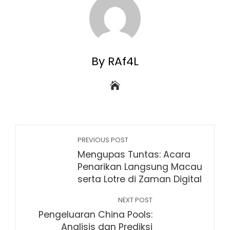
By RAf4L
PREVIOUS POST
Mengupas Tuntas: Acara
Penarikan Langsung Macau
serta Lotre di Zaman Digital
NEXT POST
Pengeluaran China Pools:
Analisis dan Prediksi