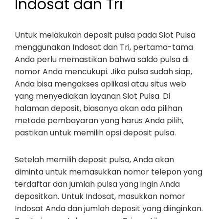
Indosat dan Tri
Untuk melakukan deposit pulsa pada Slot Pulsa
menggunakan Indosat dan Tri, pertama-tama
Anda perlu memastikan bahwa saldo pulsa di
nomor Anda mencukupi. Jika pulsa sudah siap,
Anda bisa mengakses aplikasi atau situs web
yang menyediakan layanan Slot Pulsa. Di
halaman deposit, biasanya akan ada pilihan
metode pembayaran yang harus Anda pilih,
pastikan untuk memilih opsi deposit pulsa.
Setelah memilih deposit pulsa, Anda akan
diminta untuk memasukkan nomor telepon yang
terdaftar dan jumlah pulsa yang ingin Anda
depositkan. Untuk Indosat, masukkan nomor
Indosat Anda dan jumlah deposit yang diinginkan.