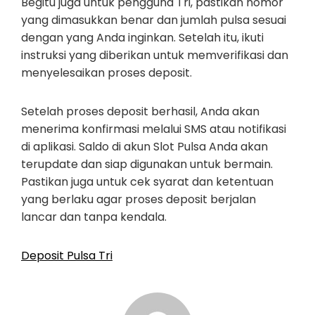
Begitu juga untuk pengguna Tri, pastikan nomor
yang dimasukkan benar dan jumlah pulsa sesuai
dengan yang Anda inginkan. Setelah itu, ikuti
instruksi yang diberikan untuk memverifikasi dan
menyelesaikan proses deposit.
Setelah proses deposit berhasil, Anda akan
menerima konfirmasi melalui SMS atau notifikasi
di aplikasi. Saldo di akun Slot Pulsa Anda akan
terupdate dan siap digunakan untuk bermain.
Pastikan juga untuk cek syarat dan ketentuan
yang berlaku agar proses deposit berjalan
lancar dan tanpa kendala.
Deposit Pulsa Tri