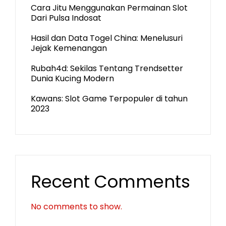
Cara Jitu Menggunakan Permainan Slot
Dari Pulsa Indosat
Hasil dan Data Togel China: Menelusuri
Jejak Kemenangan
Rubah4d: Sekilas Tentang Trendsetter
Dunia Kucing Modern
Kawans: Slot Game Terpopuler di tahun
2023
Recent Comments
No comments to show.