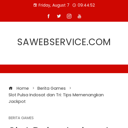
Skip
Friday, August 7
09:44:53
to
content
SAWEBSERVICE.COM
Home
Berita Games
Slot Pulsa Indosat dan Tri: Tips Memenangkan
Jackpot
BERITA GAMES