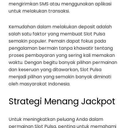
mengirimkan SMS atau menggunakan aplikasi
untuk melakukan transaksi.
Kemudahan dalam melakukan deposit adalah
salah satu faktor yang membuat Slot Pulsa
semakin populer. Pemain dapat fokus pada
pengalaman bermain tanpa khawatir tentang
proses pembayaran yang sering kali memakan
waktu. Dengan begitu banyak pilihan permainan
dan keseruan yang ditawarkan, Slot Pulsa
menjadi pilihan yang semakin banyak diminati
oleh masyarakat Indonesia.
Strategi Menang Jackpot
Untuk meningkatkan peluang Anda dalam
permainan Slot Pulsa, penting untuk memahami