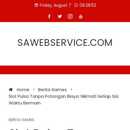
Skip
Friday, August 7
09:28:52
to
content
SAWEBSERVICE.COM
Home
Berita Games
Slot Pulsa Tanpa Potongan Biaya: Nikmati Setiap Sisi
Waktu Bermain
BERITA GAMES