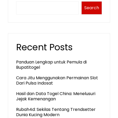
Search
Recent Posts
Panduan Lengkap untuk Pemula di
Bupatitogel
Cara Jitu Menggunakan Permainan Slot
Dari Pulsa Indosat
Hasil dan Data Togel China: Menelusuri
Jejak Kemenangan
Rubah4d: Sekilas Tentang Trendsetter
Dunia Kucing Modern