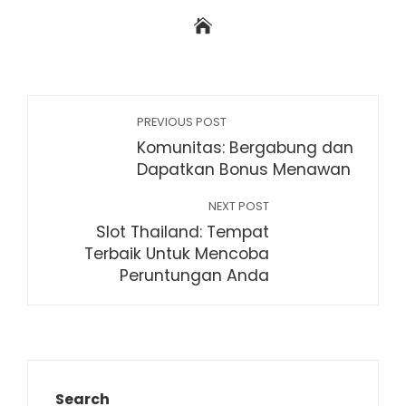
PREVIOUS POST
Komunitas: Bergabung dan
Dapatkan Bonus Menawan
NEXT POST
Slot Thailand: Tempat
Terbaik Untuk Mencoba
Peruntungan Anda
Search