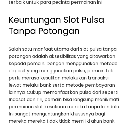
terbaik untuk para pecinta permainan ini.
Keuntungan Slot Pulsa
Tanpa Potongan
Salah satu manfaat utama dari slot pulsa tanpa
potongan adalah aksesibilitas yang ditawarkan
kepada pemain. Dengan menggunakan metode
deposit yang menggunakan pulsa, pemain tak
perlu merasa kesulitan melakukan transaksi
lewat melalui bank serta metode pembayaran
lainnya. Cukup memanfaatkan pulsa dari seperti
Indosat dan Tri, pemain bisa langsung menikmati
permainan slot kesukaan mereka tanpa kendala.
Ini sangat menguntungkan khususnya bagi
mereka mereka tidak tidak memiliki akun bank.