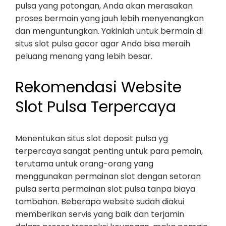
pulsa yang potongan, Anda akan merasakan
proses bermain yang jauh lebih menyenangkan
dan menguntungkan. Yakinlah untuk bermain di
situs slot pulsa gacor agar Anda bisa meraih
peluang menang yang lebih besar.
Rekomendasi Website
Slot Pulsa Terpercaya
Menentukan situs slot deposit pulsa yg
terpercaya sangat penting untuk para pemain,
terutama untuk orang-orang yang
menggunakan permainan slot dengan setoran
pulsa serta permainan slot pulsa tanpa biaya
tambahan. Beberapa website sudah diakui
memberikan servis yang baik dan terjamin