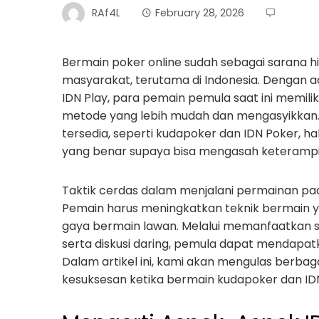
RAf4L
February 28, 2026
Bermain poker online sudah sebagai sarana h
masyarakat, terutama di Indonesia. Dengan 
IDN Play, para pemain pemula saat ini memiliki
metode yang lebih mudah dan mengasyikkan.
tersedia, seperti kudapoker dan IDN Poker, h
yang benar supaya bisa mengasah keteramp
Taktik cerdas dalam menjalani permainan pa
Pemain harus meningkatkan teknik bermain ya
gaya bermain lawan. Melalui memanfaatkan s
serta diskusi daring, pemula dapat mendapa
Dalam artikel ini, kami akan mengulas ber
kesuksesan ketika bermain kudapoker dan IDN 