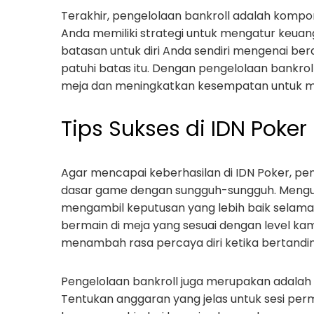
Terakhir, pengelolaan bankroll adalah kompone
Anda memiliki strategi untuk mengatur keua
batasan untuk diri Anda sendiri mengenai be
patuhi batas itu. Dengan pengelolaan bankrol
meja dan meningkatkan kesempatan untuk 
Tips Sukses di IDN Poker
Agar mencapai keberhasilan di IDN Poker, p
dasar game dengan sungguh-sungguh. Mengu
mengambil keputusan yang lebih baik selama 
bermain di meja yang sesuai dengan level kam
menambah rasa percaya diri ketika bertandin
Pengelolaan bankroll juga merupakan adalah 
Tentukan anggaran yang jelas untuk sesi perm