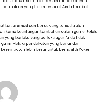
tikan kamu bisa terus bermain tanpa tekanan
kan permainan yang bisa membuat Anda terjebak
atkan promosi dan bonus yang tersedia oleh
rikan kamu keuntungan tambahan dalam game. Selalu
n yang berlaku yang berlaku agar Anda tidak
 ini. Melalui pendekatan yang benar dan
i kesempatan lebih besar untuk berhasil di Poker