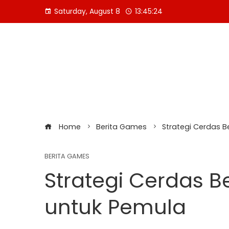
Skip
Saturday, August 8
13:45:24
to
content
Home
Berita Games
Strategi Cerdas B
BERITA GAMES
Strategi Cerdas Be
untuk Pemula