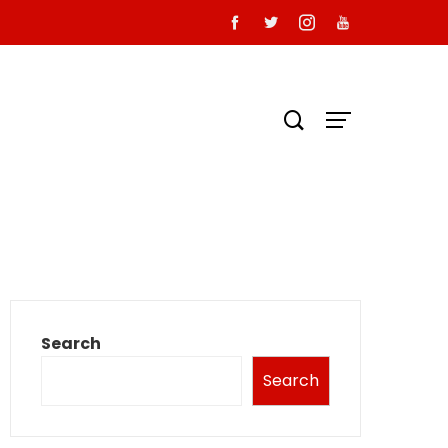
Search
Search