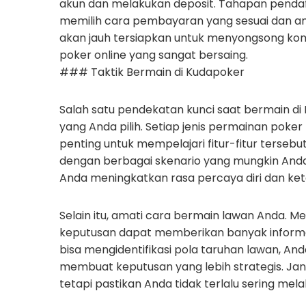
akun dan melakukan deposit. Tahapan pendaf
memilih cara pembayaran yang sesuai dan a
akan jauh tersiapkan untuk menyongsong k
poker online yang sangat bersaing.
### Taktik Bermain di Kudapoker
Salah satu pendekatan kunci saat bermain di
yang Anda pilih. Setiap jenis permainan poker
penting untuk mempelajari fitur-fitur tersebut
dengan berbagai skenario yang mungkin And
Anda meningkatkan rasa percaya diri dan ke
Selain itu, amati cara bermain lawan Anda. 
keputusan dapat memberikan banyak informa
bisa mengidentifikasi pola taruhan lawan, 
membuat keputusan yang lebih strategis. Jan
tetapi pastikan Anda tidak terlalu sering mel