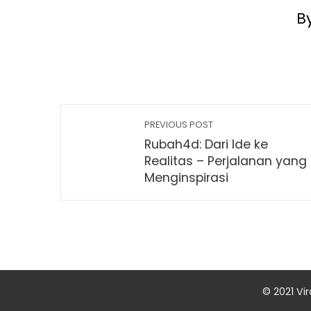
B
PREVIOUS POST
Rubah4d: Dari Ide ke
Realitas – Perjalanan yang
Menginspirasi
© 2021 Vir