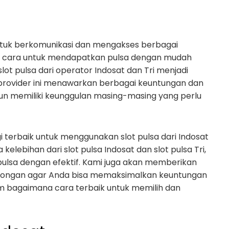
a untuk berkomunikasi dan mengakses berbagai
tu cara untuk mendapatkan pulsa dengan mudah
slot pulsa dari operator Indosat dan Tri menjadi
 provider ini menawarkan berbagai keuntungan dan
n memiliki keunggulan masing-masing yang perlu
i terbaik untuk menggunakan slot pulsa dari Indosat
kelebihan dari slot pulsa Indosat dan slot pulsa Tri,
ulsa dengan efektif. Kami juga akan memberikan
potongan agar Anda bisa memaksimalkan keuntungan
alam bagaimana cara terbaik untuk memilih dan