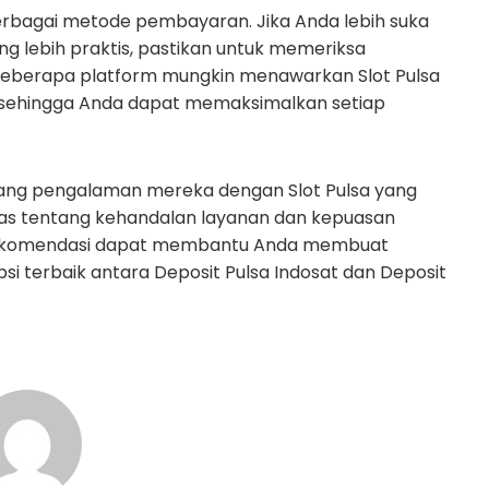
rbagai metode pembayaran. Jika Anda lebih suka
g lebih praktis, pastikan untuk memeriksa
Beberapa platform mungkin menawarkan Slot Pulsa
 sehingga Anda dapat memaksimalkan setiap
ntang pengalaman mereka dengan Slot Pulsa yang
elas tentang kehandalan layanan dan kepuasan
rekomendasi dapat membantu Anda membuat
i terbaik antara Deposit Pulsa Indosat dan Deposit