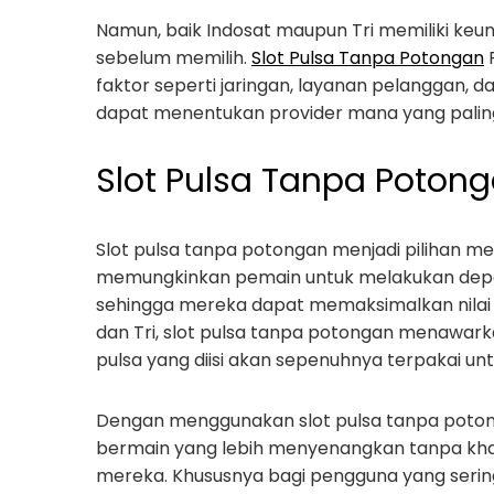
Namun, baik Indosat maupun Tri memiliki keu
sebelum memilih.
Slot Pulsa Tanpa Potongan
faktor seperti jaringan, layanan pelanggan, 
dapat menentukan provider mana yang paling 
Slot Pulsa Tanpa Poton
Slot pulsa tanpa potongan menjadi pilihan me
memungkinkan pemain untuk melakukan depos
sehingga mereka dapat memaksimalkan nilai 
dan Tri, slot pulsa tanpa potongan menawark
pulsa yang diisi akan sepenuhnya terpakai un
Dengan menggunakan slot pulsa tanpa poto
bermain yang lebih menyenangkan tanpa kha
mereka. Khususnya bagi pengguna yang serin