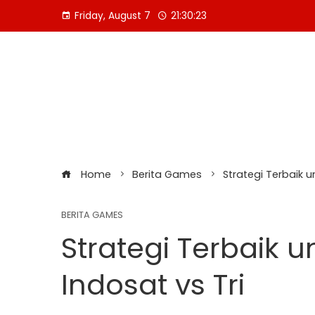
Skip
Friday, August 7
21:30:23
to
content
Home
Berita Games
Strategi Terbaik un
BERITA GAMES
Strategi Terbaik un
Indosat vs Tri