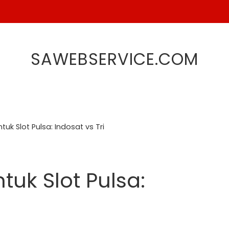
SAWEBSERVICE.COM
tuk Slot Pulsa: Indosat vs Tri
tuk Slot Pulsa: