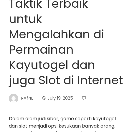
Taktik Terbaik
untuk
Mengalahkan di
Permainan
Kayutogel dan
juga Slot di Internet
RAf4L
July 19, 2025
Dalam alam judi siber, game seperti kayutogel
dan slot menjadi opsi kesukaan banyak orang.