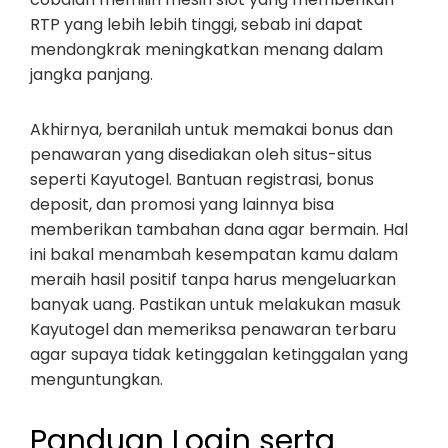
RTP yang lebih lebih tinggi, sebab ini dapat
mendongkrak meningkatkan menang dalam
jangka panjang.
Akhirnya, beranilah untuk memakai bonus dan
penawaran yang disediakan oleh situs-situs
seperti Kayutogel. Bantuan registrasi, bonus
deposit, dan promosi yang lainnya bisa
memberikan tambahan dana agar bermain. Hal
ini bakal menambah kesempatan kamu dalam
meraih hasil positif tanpa harus mengeluarkan
banyak uang. Pastikan untuk melakukan masuk
Kayutogel dan memeriksa penawaran terbaru
agar supaya tidak ketinggalan ketinggalan yang
menguntungkan.
Panduan Login serta