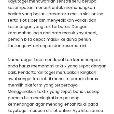
Kayutogel menawarkan sensasi seru berupa
kesempatan menarik untuk memenangkan
hadiah yang besar, sementara mesin slot online
serta slot siber lain menyediakan variasi dan
kesenangan yang tak terbatas. Dengan
kemudahan login dari arah masuk kayutogel,
pemain bisa cepat masuk ke dunia penuh
tantangan-tantangan dan keseruan ini.
Namun, agar bisa mendapatkan kemenangan,
anda harus memahami taktik yang tepat dengan
baik. Pendaftaran togel merupakan langkah
awal sangat krusial, di mana itu pemain harus
memilih platform yang terpercaya.
Menggunakan taktik yang tepat benar, setiap
pemain bisa meningkatkan peluang
kemenangan agar menang, entah itu di pada
kayutogel maupun di slot online. Ayo kita semua