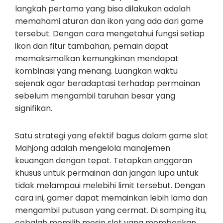
langkah pertama yang bisa dilakukan adalah
memahami aturan dan ikon yang ada dari game
tersebut. Dengan cara mengetahui fungsi setiap
ikon dan fitur tambahan, pemain dapat
memaksimalkan kemungkinan mendapat
kombinasi yang menang. Luangkan waktu
sejenak agar beradaptasi terhadap permainan
sebelum mengambil taruhan besar yang
signifikan.
Satu strategi yang efektif bagus dalam game slot
Mahjong adalah mengelola manajemen
keuangan dengan tepat. Tetapkan anggaran
khusus untuk permainan dan jangan lupa untuk
tidak melampaui melebihi limit tersebut. Dengan
cara ini, gamer dapat memainkan lebih lama dan
mengambil putusan yang cermat. Di samping itu,
cobalah memilih mesin slot yang memberikan