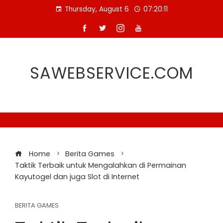
Skip
Thursday, August 6
07:20:12
to
content
SAWEBSERVICE.COM
Home
Berita Games
Taktik Terbaik untuk Mengalahkan di Permainan
Kayutogel dan juga Slot di Internet
BERITA GAMES