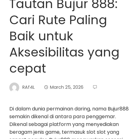
Tautan Bujur 888:
Cari Rute Paling
Baik untuk
Aksesibilitas yang
cepat
RAf4L
March 25, 2026
Di dalam dunia permainan daring, nama Bujur888
semakin dikenal di antara para penggemar.
Dikenal sebagai platform yang menyediakan
beragam jenis game, termasuk slot slot yang