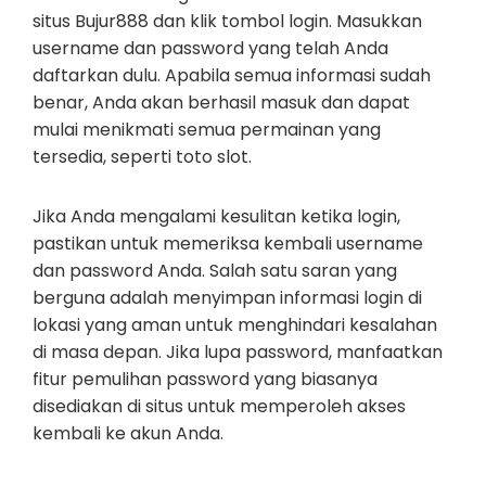
situs Bujur888 dan klik tombol login. Masukkan
username dan password yang telah Anda
daftarkan dulu. Apabila semua informasi sudah
benar, Anda akan berhasil masuk dan dapat
mulai menikmati semua permainan yang
tersedia, seperti toto slot.
Jika Anda mengalami kesulitan ketika login,
pastikan untuk memeriksa kembali username
dan password Anda. Salah satu saran yang
berguna adalah menyimpan informasi login di
lokasi yang aman untuk menghindari kesalahan
di masa depan. Jika lupa password, manfaatkan
fitur pemulihan password yang biasanya
disediakan di situs untuk memperoleh akses
kembali ke akun Anda.