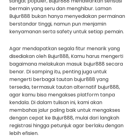
sangat populer, Bujur888 menawarkan sensasi
bermain yang seru dan menghibur. Laman
Bujur888 bukan hanya menyediakan permainan
berstandar tinggi, namun pun menjamin
kenyamanan serta safety untuk setiap pemain.
Agar mendapatkan segala fitur menarik yang
disediakan oleh Bujur888, Kamu harus mengerti
bagaimana melakukan masuk bujur888 secara
benar. Di samping itu, penting juga untuk
mengerti berbagai tautan bujur888 yang
tersedia, termasuk tautan alternatif bujur888,
agar kamu bisa mengakses platform tanpa
kendala. Di dalam tulisan ini, kami akan
membahas jalur paling baik untuk mengakses
dengan cepat ke Bujur888, mulai dari langkah
registrasi hingga petunjuk agar berlaku dengan
lebih efisien.