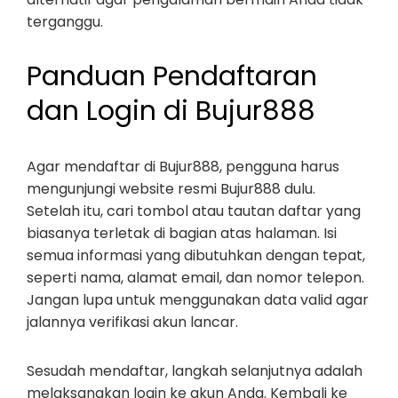
terganggu.
Panduan Pendaftaran
dan Login di Bujur888
Agar mendaftar di Bujur888, pengguna harus
mengunjungi website resmi Bujur888 dulu.
Setelah itu, cari tombol atau tautan daftar yang
biasanya terletak di bagian atas halaman. Isi
semua informasi yang dibutuhkan dengan tepat,
seperti nama, alamat email, dan nomor telepon.
Jangan lupa untuk menggunakan data valid agar
jalannya verifikasi akun lancar.
Sesudah mendaftar, langkah selanjutnya adalah
melaksanakan login ke akun Anda. Kembali ke