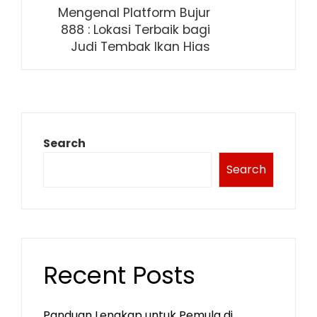
Mengenal Platform Bujur
888 : Lokasi Terbaik bagi
Judi Tembak Ikan Hias
Search
Search
Recent Posts
Panduan Lengkap untuk Pemula di