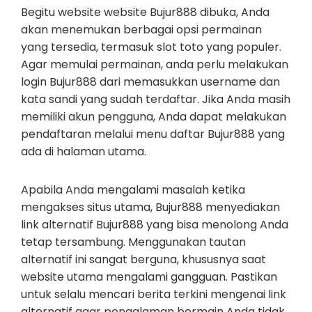
Begitu website website Bujur888 dibuka, Anda
akan menemukan berbagai opsi permainan
yang tersedia, termasuk slot toto yang populer.
Agar memulai permainan, anda perlu melakukan
login Bujur888 dari memasukkan username dan
kata sandi yang sudah terdaftar. Jika Anda masih
memiliki akun pengguna, Anda dapat melakukan
pendaftaran melalui menu daftar Bujur888 yang
ada di halaman utama.
Apabila Anda mengalami masalah ketika
mengakses situs utama, Bujur888 menyediakan
link alternatif Bujur888 yang bisa menolong Anda
tetap tersambung. Menggunakan tautan
alternatif ini sangat berguna, khususnya saat
website utama mengalami gangguan. Pastikan
untuk selalu mencari berita terkini mengenai link
alternatif agar pengalaman bermain Anda tidak