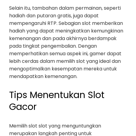
Selain itu, tambahan dalam permainan, seperti
hadiah dan putaran gratis, juga dapat
mempengaruhi RTP. Sebagian slot memberikan
hadiah yang dapat meningkatkan kemungkinan
kemenangan dan pada akhirnya berdampak
pada tingkat pengembalian. Dengan
memperhatikan semua aspek ini, gamer dapat
lebih cerdas dalam memilih slot yang ideal dan
mengoptimalkan kesempatan mereka untuk
mendapatkan kemenangan.
Tips Menentukan Slot
Gacor
Memilih slot slot yang menguntungkan
merupakan langkah penting untuk