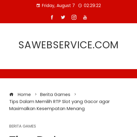
Skip
Friday, August 7
02:29:23
to
content
SAWEBSERVICE.COM
Home
Berita Games
Tips Dalam Memilih RTP Slot yang Gacor agar
Maximalkan Kesempatan Menang
BERITA GAMES