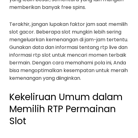
memberikan banyak free spins.
Terakhir, jangan lupakan faktor jam saat memilih
slot gacor. Beberapa slot mungkin lebih sering
mengeluarkan kemenangan di jam-jam tertentu.
Gunakan data dan informasi tentang rtp live dan
informasi rtp slot untuk mencari momen terbaik
bermain. Dengan cara memahami pola ini, Anda
bisa mengoptimalkan kesempatan untuk meraih
kemenangan yang diinginkan.
Kekeliruan Umum dalam
Memilih RTP Permainan
Slot