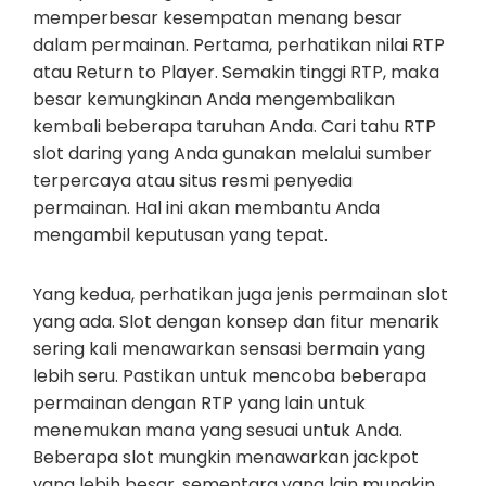
memperbesar kesempatan menang besar
dalam permainan. Pertama, perhatikan nilai RTP
atau Return to Player. Semakin tinggi RTP, maka
besar kemungkinan Anda mengembalikan
kembali beberapa taruhan Anda. Cari tahu RTP
slot daring yang Anda gunakan melalui sumber
terpercaya atau situs resmi penyedia
permainan. Hal ini akan membantu Anda
mengambil keputusan yang tepat.
Yang kedua, perhatikan juga jenis permainan slot
yang ada. Slot dengan konsep dan fitur menarik
sering kali menawarkan sensasi bermain yang
lebih seru. Pastikan untuk mencoba beberapa
permainan dengan RTP yang lain untuk
menemukan mana yang sesuai untuk Anda.
Beberapa slot mungkin menawarkan jackpot
yang lebih besar, sementara yang lain mungkin