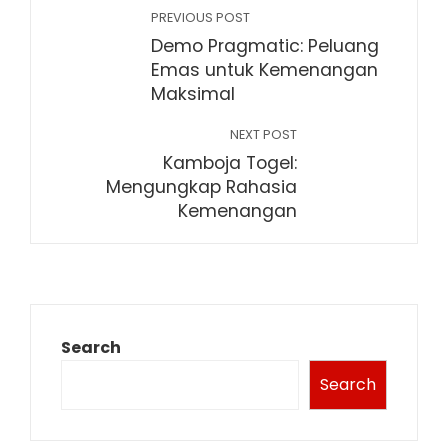
PREVIOUS POST
Demo Pragmatic: Peluang
Emas untuk Kemenangan
Maksimal
NEXT POST
Kamboja Togel:
Mengungkap Rahasia
Kemenangan
Search
Search