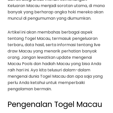
Keluaran Macau menjadi sorotan utama, di mana
banyak yang berharap angka hoki mereka akan
muncul di pengumuman yang diumumkan.
Artikel ini akan membahas berbagai aspek
tentang Togel Macau, termasuk pengeluaran
terbaru, data hasil, serta informasi tentang live
draw Macau yang menarik perhatian banyak
orang. Jangan lewatkan update mengenai
Macau Pools dan hadiah Macau yang bisa Anda
raih hari ini. Ayo kita telusuri dalam-dalam
mengenai dunia Togel Macau dan apa saja yang
perlu Anda ketahui untuk memperbaiki
pengalaman bermain.
Pengenalan Togel Macau