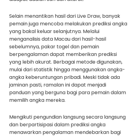
Selain menantikan hasil dari Live Draw, banyak
pemain juga mencoba melakukan prediksi angka
yang bakal keluar selanjutnya. Melalui
menganalisis data Macau dari hasil-hasil
sebelumnya, pakar togel dan pemain
berpengalaman dapat memberikan prediksi
yang lebih akurat. Berbagai metode digunakan,
mulai dari statistik hingga menggunakan angka-
angka keberuntungan pribadi. Meski tidak ada
jaminan pasti, ramalan ini dapat menjadi
panduan yang berguna bagi para pemain dalam
memilih angka mereka.
Mengikuti pengundian langsung secara langsung
dan berpartisipasi dalam prediksi angka
menawarkan pengalaman mendebarkan bagi