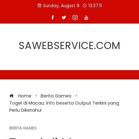
Skip
Sunday, August 9
13:37:12
to
content
SAWEBSERVICE.COM
Home
Berita Games
Togel di Macau: Info beserta Output Terkini yang
Perlu Diketahui
BERITA GAMES