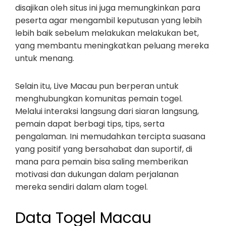
disajikan oleh situs ini juga memungkinkan para
peserta agar mengambil keputusan yang lebih
lebih baik sebelum melakukan melakukan bet,
yang membantu meningkatkan peluang mereka
untuk menang.
Selain itu, Live Macau pun berperan untuk
menghubungkan komunitas pemain togel.
Melalui interaksi langsung dari siaran langsung,
pemain dapat berbagi tips, tips, serta
pengalaman. Ini memudahkan tercipta suasana
yang positif yang bersahabat dan suportif, di
mana para pemain bisa saling memberikan
motivasi dan dukungan dalam perjalanan
mereka sendiri dalam alam togel.
Data Togel Macau