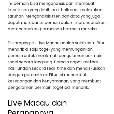
ini, pemain bisa menganalisis dan membuat
keputusan yang lebih baik baik saat melakukan
taruhan. Menganalisis tren dan data yang juga
dapat membantu pemain dalam merencanakan
merencanakan permainan bermain mereka.
Di samping itu, Live Macau adalah salah satu fitur
menarik di salju togel yang memungkinkan
pemain untuk menikmati pengalaman bermain
togel secara langsung. Pemain dapat melihat
hasil undian secara real-time dan mendiskusikan
dengan pemain lain. Fitur ini menambah
kesenangan dan kenyamanan, yang membuat
pengalaman bermain togel jadi menarik.
Live Macau dan
Peranannya