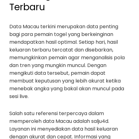
Terbaru
Data Macau terkini merupakan data penting
bagi para pemain togel yang berkeinginan
mendapatkan hasil optimal. Setiap hari, hasil
keluaran terbaru tercatat dan disebarkan,
memungkinkan pemain agar menganalisis pola
dan tren yang mungkin muncul. Dengan
mengikuti data tersebut, pemain dapat
membuat keputusan yang lebih akurat ketika
menebak angka yang bakal akan muncul pada
sesi live.
Salah satu referensi terpercaya dalam
memperoleh data Macau adalah salju4d.
Layanan ini menyediakan data hasil keluaran
dengan akurat dan cepat. Informasi yang