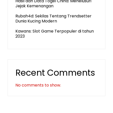
Hasil dan Data Togel China: Menelusuri
Jejak Kemenangan
Rubah4d: Sekilas Tentang Trendsetter
Dunia Kucing Modern
Kawans: Slot Game Terpopuler di tahun
2023
Recent Comments
No comments to show.