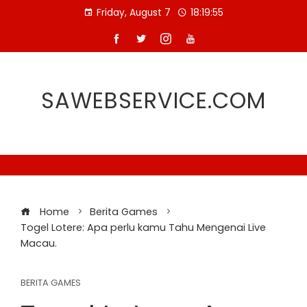
Skip
Friday, August 7
18:19:55
to
content
SAWEBSERVICE.COM
Home
Berita Games
Togel Lotere: Apa perlu kamu Tahu Mengenai Live
Macau.
BERITA GAMES