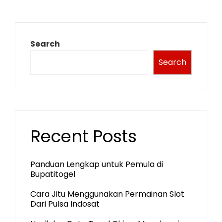
Search
Search
Recent Posts
Panduan Lengkap untuk Pemula di
Bupatitogel
Cara Jitu Menggunakan Permainan Slot
Dari Pulsa Indosat