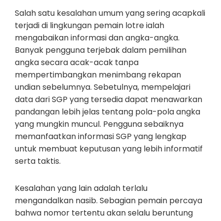
Salah satu kesalahan umum yang sering acapkali
terjadi di lingkungan pemain lotre ialah
mengabaikan informasi dan angka-angka.
Banyak pengguna terjebak dalam pemilihan
angka secara acak-acak tanpa
mempertimbangkan menimbang rekapan
undian sebelumnya. Sebetulnya, mempelajari
data dari SGP yang tersedia dapat menawarkan
pandangan lebih jelas tentang pola-pola angka
yang mungkin muncul. Pengguna sebaiknya
memanfaatkan informasi SGP yang lengkap
untuk membuat keputusan yang lebih informatif
serta taktis.
Kesalahan yang lain adalah terlalu
mengandalkan nasib. Sebagian pemain percaya
bahwa nomor tertentu akan selalu beruntung