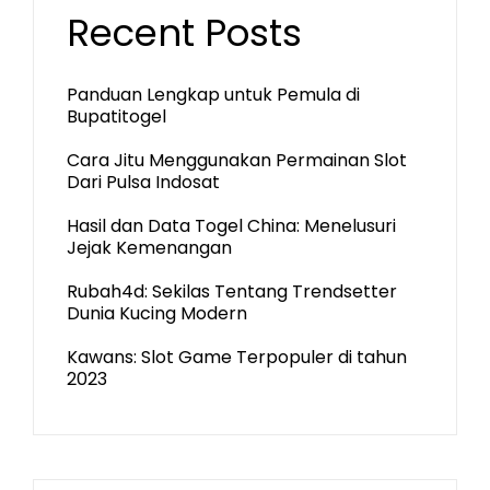
Recent Posts
Panduan Lengkap untuk Pemula di
Bupatitogel
Cara Jitu Menggunakan Permainan Slot
Dari Pulsa Indosat
Hasil dan Data Togel China: Menelusuri
Jejak Kemenangan
Rubah4d: Sekilas Tentang Trendsetter
Dunia Kucing Modern
Kawans: Slot Game Terpopuler di tahun
2023