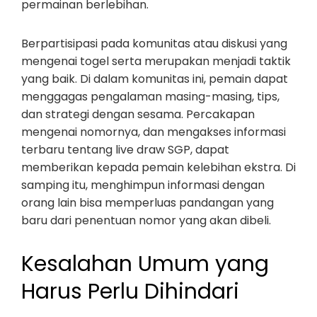
permainan berlebihan.
Berpartisipasi pada komunitas atau diskusi yang
mengenai togel serta merupakan menjadi taktik
yang baik. Di dalam komunitas ini, pemain dapat
menggagas pengalaman masing-masing, tips,
dan strategi dengan sesama. Percakapan
mengenai nomornya, dan mengakses informasi
terbaru tentang live draw SGP, dapat
memberikan kepada pemain kelebihan ekstra. Di
samping itu, menghimpun informasi dengan
orang lain bisa memperluas pandangan yang
baru dari penentuan nomor yang akan dibeli.
Kesalahan Umum yang
Harus Perlu Dihindari