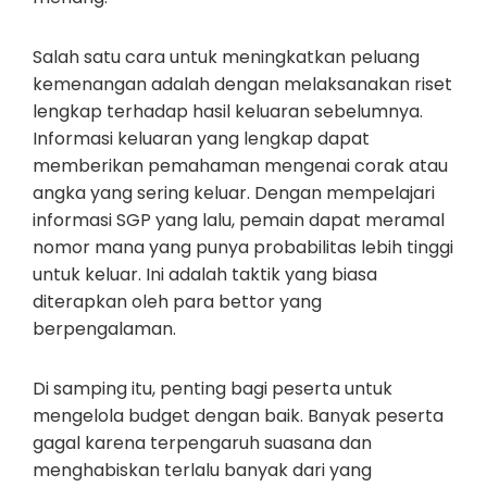
Salah satu cara untuk meningkatkan peluang
kemenangan adalah dengan melaksanakan riset
lengkap terhadap hasil keluaran sebelumnya.
Informasi keluaran yang lengkap dapat
memberikan pemahaman mengenai corak atau
angka yang sering keluar. Dengan mempelajari
informasi SGP yang lalu, pemain dapat meramal
nomor mana yang punya probabilitas lebih tinggi
untuk keluar. Ini adalah taktik yang biasa
diterapkan oleh para bettor yang
berpengalaman.
Di samping itu, penting bagi peserta untuk
mengelola budget dengan baik. Banyak peserta
gagal karena terpengaruh suasana dan
menghabiskan terlalu banyak dari yang