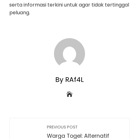
serta informasi terkini untuk agar tidak tertinggal
peluang.
By RAf4L
PREVIOUS POST
Warga Togel: Alternatif