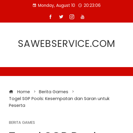
Skip
Monday, August 10
20:23:06
to
content
SAWEBSERVICE.COM
Home
Berita Games
Togel SGP Pools: Kesempatan dan Saran untuk
Peserta
BERITA GAMES