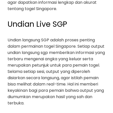
agar dapatkan informasi lengkap dan akurat
tentang togel Singapore.
Undian Live SGP
Undian langsung SGP adalah proses penting
dalam permainan togel Singapore. Setiap output
undian langsung sgp memberikan informasi yang
terbaru mengenai angka yang keluar serta
merupakan petunjuk untuk para pemain togel.
Selama setiap sesi, output yang diperoleh
disiarkan secara langsung, agar istilah pemain
bisa melihat dalam real-time. Hal ini memberi
keyakinan bagi para pemain bahwa output yang
diumumkan merupakan hasil yang sah dan
terbuka.