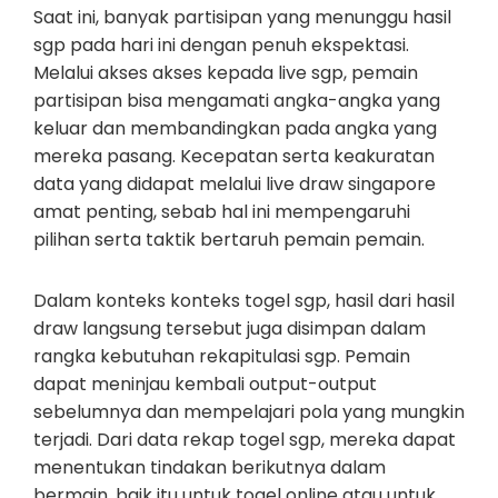
Saat ini, banyak partisipan yang menunggu hasil
sgp pada hari ini dengan penuh ekspektasi.
Melalui akses akses kepada live sgp, pemain
partisipan bisa mengamati angka-angka yang
keluar dan membandingkan pada angka yang
mereka pasang. Kecepatan serta keakuratan
data yang didapat melalui live draw singapore
amat penting, sebab hal ini mempengaruhi
pilihan serta taktik bertaruh pemain pemain.
Dalam konteks konteks togel sgp, hasil dari hasil
draw langsung tersebut juga disimpan dalam
rangka kebutuhan rekapitulasi sgp. Pemain
dapat meninjau kembali output-output
sebelumnya dan mempelajari pola yang mungkin
terjadi. Dari data rekap togel sgp, mereka dapat
menentukan tindakan berikutnya dalam
bermain, baik itu untuk togel online atau untuk