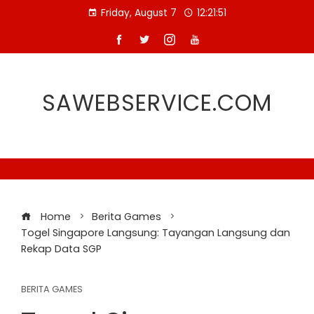
Skip
Friday, August 7
12:21:52
to
content
SAWEBSERVICE.COM
Home
Berita Games
Togel Singapore Langsung: Tayangan Langsung dan
Rekap Data SGP
BERITA GAMES