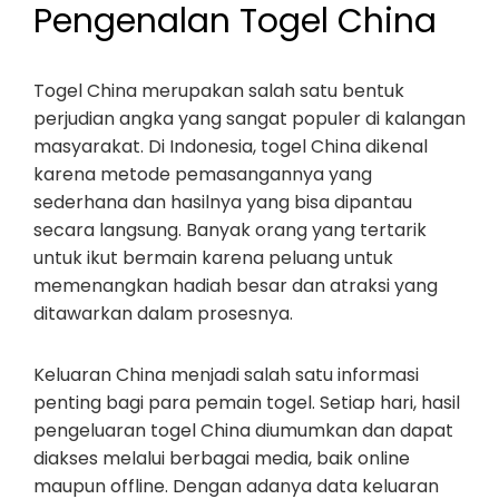
Pengenalan Togel China
Togel China merupakan salah satu bentuk
perjudian angka yang sangat populer di kalangan
masyarakat. Di Indonesia, togel China dikenal
karena metode pemasangannya yang
sederhana dan hasilnya yang bisa dipantau
secara langsung. Banyak orang yang tertarik
untuk ikut bermain karena peluang untuk
memenangkan hadiah besar dan atraksi yang
ditawarkan dalam prosesnya.
Keluaran China menjadi salah satu informasi
penting bagi para pemain togel. Setiap hari, hasil
pengeluaran togel China diumumkan dan dapat
diakses melalui berbagai media, baik online
maupun offline. Dengan adanya data keluaran