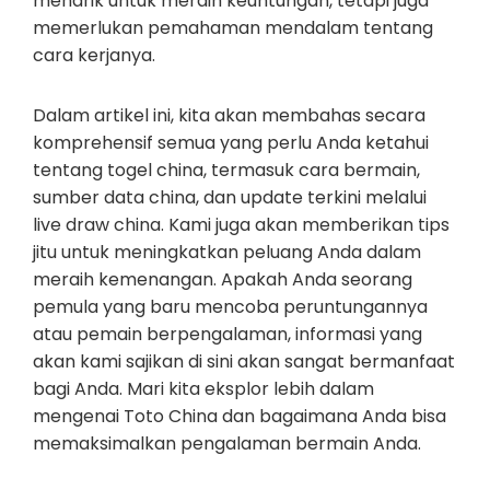
menarik untuk meraih keuntungan, tetapi juga
memerlukan pemahaman mendalam tentang
cara kerjanya.
Dalam artikel ini, kita akan membahas secara
komprehensif semua yang perlu Anda ketahui
tentang togel china, termasuk cara bermain,
sumber data china, dan update terkini melalui
live draw china. Kami juga akan memberikan tips
jitu untuk meningkatkan peluang Anda dalam
meraih kemenangan. Apakah Anda seorang
pemula yang baru mencoba peruntungannya
atau pemain berpengalaman, informasi yang
akan kami sajikan di sini akan sangat bermanfaat
bagi Anda. Mari kita eksplor lebih dalam
mengenai Toto China dan bagaimana Anda bisa
memaksimalkan pengalaman bermain Anda.