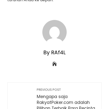
By RAf4L
PREVIOUS POST
Mengapa saja
RakyatPoker.com adalah
Pilihan Terbaik Para Pecinta