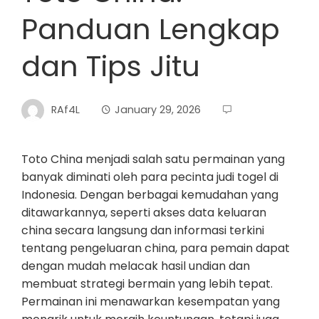
Panduan Lengkap
dan Tips Jitu
RAf4L
January 29, 2026
Toto China menjadi salah satu permainan yang
banyak diminati oleh para pecinta judi togel di
Indonesia. Dengan berbagai kemudahan yang
ditawarkannya, seperti akses data keluaran
china secara langsung dan informasi terkini
tentang pengeluaran china, para pemain dapat
dengan mudah melacak hasil undian dan
membuat strategi bermain yang lebih tepat.
Permainan ini menawarkan kesempatan yang