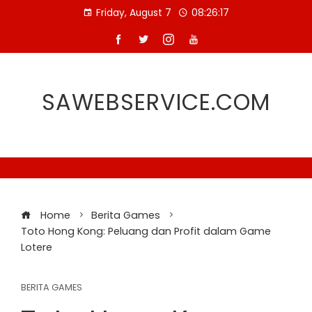
Skip
Friday, August 7
08:26:18
to
content
SAWEBSERVICE.COM
Home
Berita Games
Toto Hong Kong: Peluang dan Profit dalam Game
Lotere
BERITA GAMES