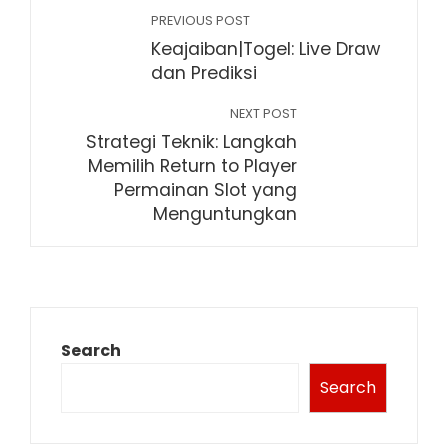
PREVIOUS POST
Keajaiban|Togel: Live Draw
dan Prediksi
NEXT POST
Strategi Teknik: Langkah
Memilih Return to Player
Permainan Slot yang
Menguntungkan
Search
Search