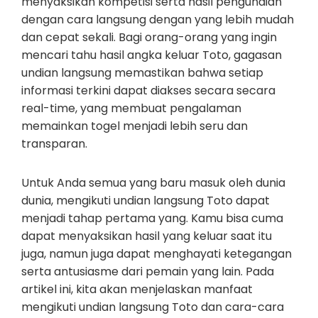
menyaksikan kompetisi serta hasil pengundian
dengan cara langsung dengan yang lebih mudah
dan cepat sekali. Bagi orang-orang yang ingin
mencari tahu hasil angka keluar Toto, gagasan
undian langsung memastikan bahwa setiap
informasi terkini dapat diakses secara secara
real-time, yang membuat pengalaman
memainkan togel menjadi lebih seru dan
transparan.
Untuk Anda semua yang baru masuk oleh dunia
dunia, mengikuti undian langsung Toto dapat
menjadi tahap pertama yang. Kamu bisa cuma
dapat menyaksikan hasil yang keluar saat itu
juga, namun juga dapat menghayati ketegangan
serta antusiasme dari pemain yang lain. Pada
artikel ini, kita akan menjelaskan manfaat
mengikuti undian langsung Toto dan cara-cara