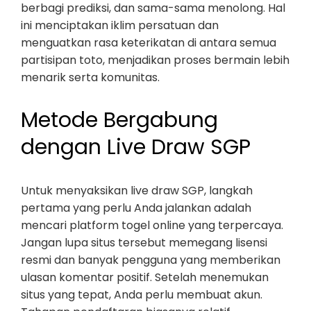
berbagi prediksi, dan sama-sama menolong. Hal
ini menciptakan iklim persatuan dan
menguatkan rasa keterikatan di antara semua
partisipan toto, menjadikan proses bermain lebih
menarik serta komunitas.
Metode Bergabung
dengan Live Draw SGP
Untuk menyaksikan live draw SGP, langkah
pertama yang perlu Anda jalankan adalah
mencari platform togel online yang terpercaya.
Jangan lupa situs tersebut memegang lisensi
resmi dan banyak pengguna yang memberikan
ulasan komentar positif. Setelah menemukan
situs yang tepat, Anda perlu membuat akun.