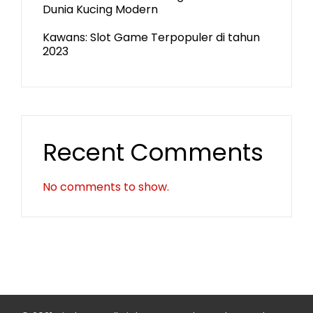
Dunia Kucing Modern
Kawans: Slot Game Terpopuler di tahun
2023
Recent Comments
No comments to show.