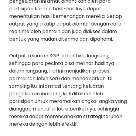
pengeluaran ini amat dinantikan oleh para
partisipan karena hasil-hasilnya dapat
menentukan hasil kemenangan mereka. Setiap
output yang dikutip dapat diambil dengan cara
realtime oleh pemain dan juga diakses dalam
bentuk yang mudah diterima dan dipahami.
Output keluaran SGP dilihat bisa langsung,
sehingga para pecinta bisa melihat hasilnya
dalam langsung. Hal ini menjadikan proses
permainan lebih seru dan mendebarkan. Di
samping itu, informasi tentang keluaran
pengeluaran ini sering kali ditelaah oleh
partisipan untuk meramalkan angka-angka yang
dianggap muncul di lotre berikutnya, sehingga
mereka dapat merencanakan strategi taruhan
mereka dengan lebih efektif.