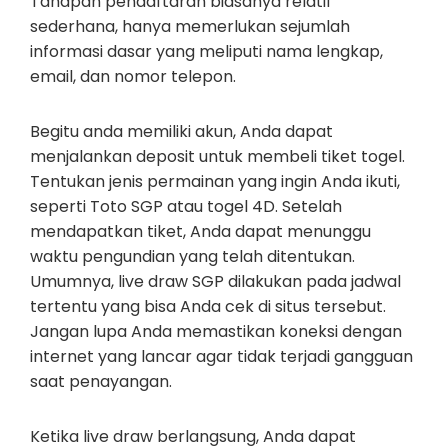
Tahapan pendaftaran biasanya relatif
sederhana, hanya memerlukan sejumlah
informasi dasar yang meliputi nama lengkap,
email, dan nomor telepon.
Begitu anda memiliki akun, Anda dapat
menjalankan deposit untuk membeli tiket togel.
Tentukan jenis permainan yang ingin Anda ikuti,
seperti Toto SGP atau togel 4D. Setelah
mendapatkan tiket, Anda dapat menunggu
waktu pengundian yang telah ditentukan.
Umumnya, live draw SGP dilakukan pada jadwal
tertentu yang bisa Anda cek di situs tersebut.
Jangan lupa Anda memastikan koneksi dengan
internet yang lancar agar tidak terjadi gangguan
saat penayangan.
Ketika live draw berlangsung, Anda dapat