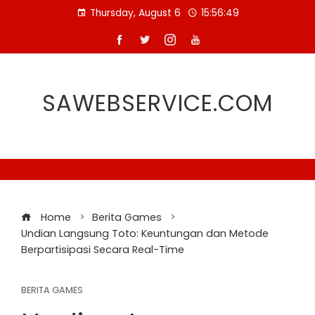
Skip
Thursday, August 6
15:56:49
to
content
SAWEBSERVICE.COM
Home
Berita Games
Undian Langsung Toto: Keuntungan dan Metode
Berpartisipasi Secara Real-Time
BERITA GAMES