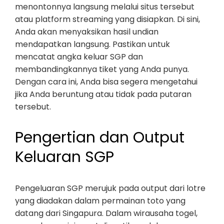
menontonnya langsung melalui situs tersebut
atau platform streaming yang disiapkan. Di sini,
Anda akan menyaksikan hasil undian
mendapatkan langsung. Pastikan untuk
mencatat angka keluar SGP dan
membandingkannya tiket yang Anda punya.
Dengan cara ini, Anda bisa segera mengetahui
jika Anda beruntung atau tidak pada putaran
tersebut.
Pengertian dan Output
Keluaran SGP
Pengeluaran SGP merujuk pada output dari lotre
yang diadakan dalam permainan toto yang
datang dari Singapura. Dalam wirausaha togel,