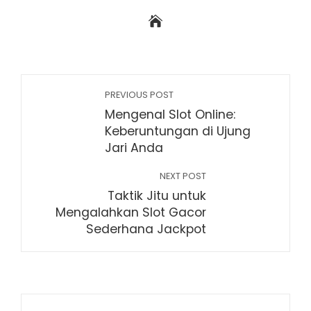
PREVIOUS POST
Mengenal Slot Online:
Keberuntungan di Ujung
Jari Anda
NEXT POST
Taktik Jitu untuk
Mengalahkan Slot Gacor
Sederhana Jackpot