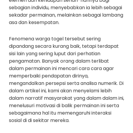
elemen dari kehidupan sehari-harinya bagi
sebagian individu, menyebabkan ia lebih sebagai
sekadar permainan, melainkan sebagai lambang
asa dan kesempatan.
Fenomena warga togel tersebut sering
dipandang secara kurang baik, tetapi terdapat
sisi lain yang sering luput dari perhatian
pengamatan. Banyak orang dalam terlibat
dalam permainan ini mencari cara cara agar
memperbaiki pendapatan dirinya,
mengandalkan persepsi serta analisa numerik. Di
dalam artikel ini, kami akan menyelami lebih
dalam narratif masyarakat yang dalam dalam ini,
menelusuri motivasi di balik permainan ini serta
sebagaimana hal itu memengaruhi interaksi
sosial di di sekitar mereka.