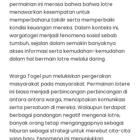
permainan ini merasa bahwa bahwa lotre
menawarkan kesempatan untuk
memperbaharui takdir serta memperbaiki
kondisi keuangan mereka. Dalam konteks ini,
wargatogel menjadi fenomena sosial sebab
tumbuh, sejalan dalam semakin banyaknya
akses informasi serta kemudahan-kemudahan
dalam hal bermain lotre melalui daring.
Warga Togel pun melukiskan pergerakan
masyarakat pada masyarakat. Permainan lotere
ini biasa menjadi perbincangan perbincangan di
antara antara warga, menciptakan komunikasi
serta persatuan di mereka. Walaupun terdapat
berbagai pandangan negatif mengenai lotre,
banyak orang tetap menganggapnya sebagai
hiburan sebagai strategi untuk merebut cita-cita
yang baru. Fenomena ini menunjukkan