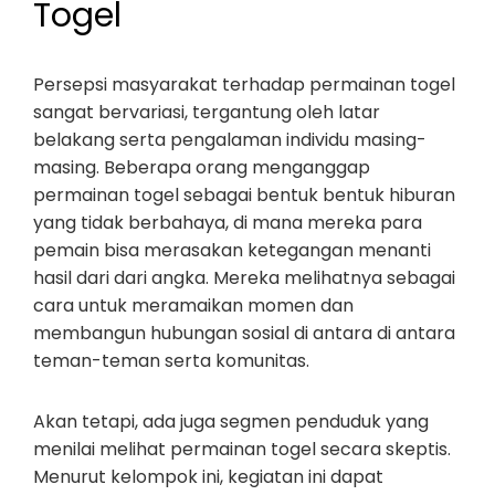
Togel
Persepsi masyarakat terhadap permainan togel
sangat bervariasi, tergantung oleh latar
belakang serta pengalaman individu masing-
masing. Beberapa orang menganggap
permainan togel sebagai bentuk bentuk hiburan
yang tidak berbahaya, di mana mereka para
pemain bisa merasakan ketegangan menanti
hasil dari dari angka. Mereka melihatnya sebagai
cara untuk meramaikan momen dan
membangun hubungan sosial di antara di antara
teman-teman serta komunitas.
Akan tetapi, ada juga segmen penduduk yang
menilai melihat permainan togel secara skeptis.
Menurut kelompok ini, kegiatan ini dapat