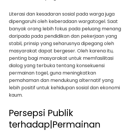
Literasi dan kesadaran sosial pada warga juga
dipengaruhi oleh keberadaan wargatogel. Saat
banyak orang lebih fokus pada peluang menang
daripada pada pendidikan dan pekerjaan yang
stabil, prinsip yang seharusnya dipegang oleh
masyarakat dapat bergeser. Oleh karena itu,
penting bagi masyarakat untuk memfasilitasi
dialog yang terbuka tentang konsekuensi
permainan togel, guna meningkatkan
pemahaman dan mendukung alternatif yang
lebih positif untuk kehidupan sosial dan ekonomi
kaum.
Persepsi Publik
terhadap|Permainan