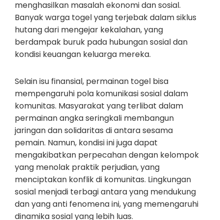
menghasilkan masalah ekonomi dan sosial.
Banyak warga togel yang terjebak dalam siklus
hutang dari mengejar kekalahan, yang
berdampak buruk pada hubungan sosial dan
kondisi keuangan keluarga mereka.
Selain isu finansial, permainan togel bisa
mempengaruhi pola komunikasi sosial dalam
komunitas. Masyarakat yang terlibat dalam
permainan angka seringkali membangun
jaringan dan solidaritas di antara sesama
pemain. Namun, kondisi ini juga dapat
mengakibatkan perpecahan dengan kelompok
yang menolak praktik perjudian, yang
menciptakan konflik di komunitas. Lingkungan
sosial menjadi terbagi antara yang mendukung
dan yang anti fenomena ini, yang memengaruhi
dinamika sosial yang lebih luas.