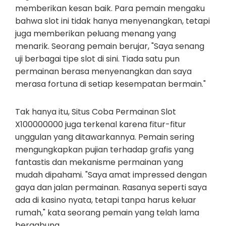
memberikan kesan baik. Para pemain mengaku
bahwa slot ini tidak hanya menyenangkan, tetapi
juga memberikan peluang menang yang
menarik. Seorang pemain berujar, "Saya senang
uji berbagai tipe slot di sini. Tiada satu pun
permainan berasa menyenangkan dan saya
merasa fortuna di setiap kesempatan bermain."
Tak hanya itu, Situs Coba Permainan Slot
X100000000 juga terkenal karena fitur-fitur
unggulan yang ditawarkannya. Pemain sering
mengungkapkan pujian terhadap grafis yang
fantastis dan mekanisme permainan yang
mudah dipahami. "Saya amat impressed dengan
gaya dan jalan permainan. Rasanya seperti saya
ada di kasino nyata, tetapi tanpa harus keluar
rumah," kata seorang pemain yang telah lama
bergabung.