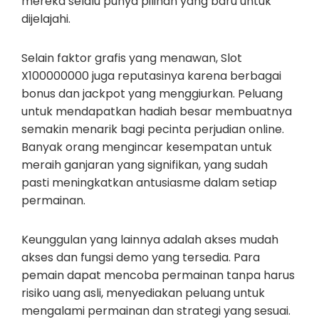
mereka selalu punya pilihan yang baru untuk
dijelajahi.
Selain faktor grafis yang menawan, Slot
X100000000 juga reputasinya karena berbagai
bonus dan jackpot yang menggiurkan. Peluang
untuk mendapatkan hadiah besar membuatnya
semakin menarik bagi pecinta perjudian online.
Banyak orang mengincar kesempatan untuk
meraih ganjaran yang signifikan, yang sudah
pasti meningkatkan antusiasme dalam setiap
permainan.
Keunggulan yang lainnya adalah akses mudah
akses dan fungsi demo yang tersedia. Para
pemain dapat mencoba permainan tanpa harus
risiko uang asli, menyediakan peluang untuk
mengalami permainan dan strategi yang sesuai.