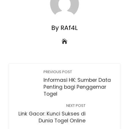
By RAf4L
PREVIOUS POST
Informasi HK: Sumber Data
Penting bagi Penggemar
Togel
NEXT POST
Link Gacor: Kunci Sukses di
Dunia Togel Online