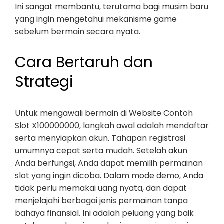
Ini sangat membantu, terutama bagi musim baru
yang ingin mengetahui mekanisme game
sebelum bermain secara nyata.
Cara Bertaruh dan
Strategi
Untuk mengawali bermain di Website Contoh
Slot X100000000, langkah awal adalah mendaftar
serta menyiapkan akun. Tahapan registrasi
umumnya cepat serta mudah. Setelah akun
Anda berfungsi, Anda dapat memilih permainan
slot yang ingin dicoba. Dalam mode demo, Anda
tidak perlu memakai uang nyata, dan dapat
menjelajahi berbagai jenis permainan tanpa
bahaya finansial. Ini adalah peluang yang baik