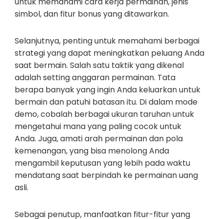
untuk memahami cara kerja permainan, jenis
simbol, dan fitur bonus yang ditawarkan.
Selanjutnya, penting untuk memahami berbagai
strategi yang dapat meningkatkan peluang Anda
saat bermain. Salah satu taktik yang dikenal
adalah setting anggaran permainan. Tata
berapa banyak yang ingin Anda keluarkan untuk
bermain dan patuhi batasan itu. Di dalam mode
demo, cobalah berbagai ukuran taruhan untuk
mengetahui mana yang paling cocok untuk
Anda. Juga, amati arah permainan dan pola
kemenangan, yang bisa menolong Anda
mengambil keputusan yang lebih pada waktu
mendatang saat berpindah ke permainan uang
asli.
Sebagai penutup, manfaatkan fitur-fitur yang