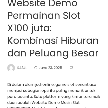
Website Demo
Permainan Slot
X100 juta:
Kombinasi Hiburan
dan Peluang Besar
RAf4L
June 23, 2025
Di dalam alam judi online, game slot senantiasa
menjadi sebagian opsi itu paling menarik untuk
para pecinta. Satu platform yang kini antara naik
daun adalah Website Demo Mesin Slot