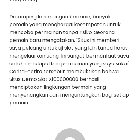
Di samping kesenangan bermain, banyak
pemain yang menghargai kesempatan untuk
mencoba permainan tanpa risiko. Seorang
pemain baru mengatakan, "Situs ini memberi
saya peluang untuk uji slot yang lain tanpa harus
mengeluarkan uang. Ini sangat bermanfaat saya
untuk mendapatkan permainan yang saya sukai".
Cerita-cerita tersebut membuktikan bahwa
Situs Demo Slot X100000000 berhasil
menciptakan lingkungan bermain yang
menyenangkan dan menguntungkan bagi setiap
pemain.