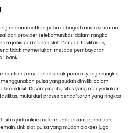
a
e yang memanfaatkan pulsa sebagai transaksi utama.
l dari provider telekomunikasi dalam rangka
ka jenis permainan slot. Dengan fasilitas ini,
 karena tidak memerlukan metode pembayaran
er bank.
e memberikan kemudahan untuk pemain yang mungkin
 menggunakan pulsa yang sudah dimiliki dalam
in inklusif. Di samping itu, situs yang menyediakan
silitas, mulai dari proses pendaftaran yang ringkas
ah situs judi online mulai memberikan promo dan
ain. Link slot pulsa yang mudah diakses juga