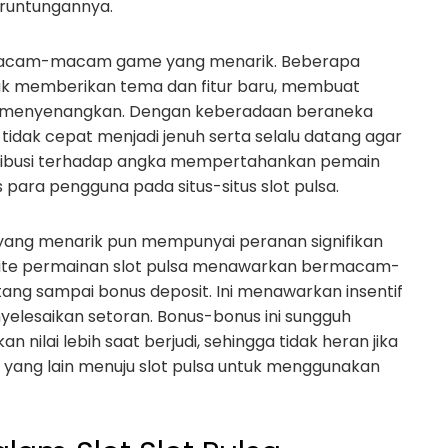
runtungannya.
i macam-macam game yang menarik. Beberapa
k memberikan tema dan fitur baru, membuat
bih menyenangkan. Dengan keberadaan beraneka
dak cepat menjadi jenuh serta selalu datang agar
tribusi terhadap angka mempertahankan pemain
 para pengguna pada situs-situs slot pulsa.
 yang menarik pun mempunyai peranan signifikan
bsite permainan slot pulsa menawarkan bermacam-
ang sampai bonus deposit. Ini menawarkan insentif
elesaikan setoran. Bonus-bonus ini sungguh
ilai lebih saat berjudi, sehingga tidak heran jika
 yang lain menuju slot pulsa untuk menggunakan