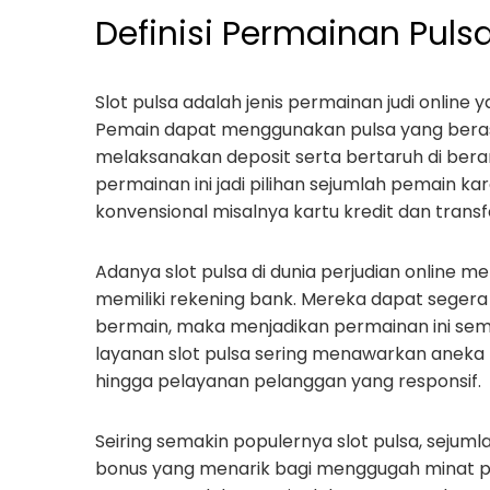
Definisi Permainan Puls
Slot pulsa adalah jenis permainan judi onlin
Pemain dapat menggunakan pulsa yang berasa
melaksanakan deposit serta bertaruh di berane
permainan ini jadi pilihan sejumlah pemain
konvensional misalnya kartu kredit dan transf
Adanya slot pulsa di dunia perjudian onlin
memiliki rekening bank. Mereka dapat segera
bermain, maka menjadikan permainan ini semak
layanan slot pulsa sering menawarkan aneka fa
hingga pelayanan pelanggan yang responsif.
Seiring semakin populernya slot pulsa, sejuml
bonus yang menarik bagi menggugah minat pem