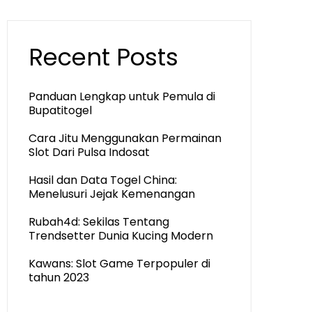
Recent Posts
Panduan Lengkap untuk Pemula di
Bupatitogel
Cara Jitu Menggunakan Permainan
Slot Dari Pulsa Indosat
Hasil dan Data Togel China:
Menelusuri Jejak Kemenangan
Rubah4d: Sekilas Tentang
Trendsetter Dunia Kucing Modern
Kawans: Slot Game Terpopuler di
tahun 2023