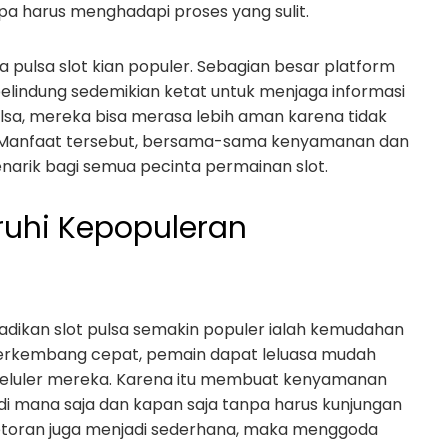
 harus menghadapi proses yang sulit.
pulsa slot kian populer. Sebagian besar platform
pelindung sedemikian ketat untuk menjaga informasi
lsa, mereka bisa merasa lebih aman karena tidak
 Manfaat tersebut, bersama-sama kenyamanan dan
narik bagi semua pecinta permainan slot.
uhi Kepopuleran
dikan slot pulsa semakin populer ialah kemudahan
berkembang cepat, pemain dapat leluasa mudah
t seluler mereka. Karena itu membuat kenyamanan
i mana saja dan kapan saja tanpa harus kunjungan
a setoran juga menjadi sederhana, maka menggoda