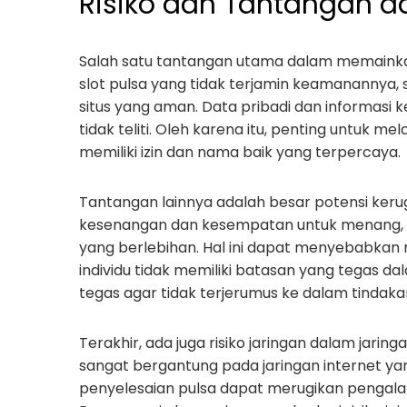
Risiko dan Tantangan da
Salah satu tantangan utama dalam memainkan 
slot pulsa yang tidak terjamin keamanannya,
situs yang aman. Data pribadi dan informasi k
tidak teliti. Oleh karena itu, penting untuk 
memiliki izin dan nama baik yang terpercaya.
Tantangan lainnya adalah besar potensi ker
kesenangan dan kesempatan untuk menang, p
yang berlebihan. Hal ini dapat menyebabkan
individu tidak memiliki batasan yang tegas da
tegas agar tidak terjerumus ke dalam tindak
Terakhir, ada juga risiko jaringan dalam jari
sangat bergantung pada jaringan internet ya
penyelesaian pulsa dapat merugikan penga