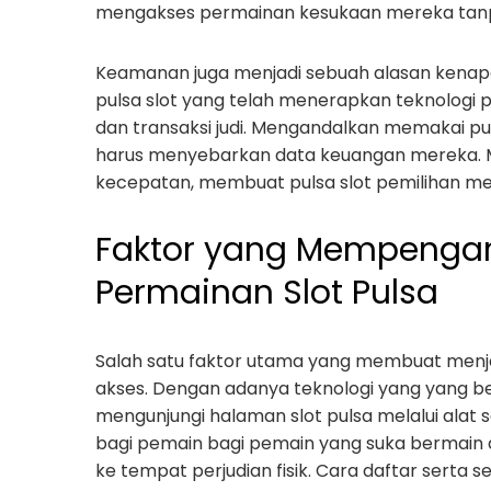
mengakses permainan kesukaan mereka tanpa
Keamanan juga menjadi sebuah alasan kenapa 
pulsa slot yang telah menerapkan teknologi 
dan transaksi judi. Mengandalkan memakai pu
harus menyebarkan data keuangan mereka.
kecepatan, membuat pulsa slot pemilihan me
Faktor yang Mempengar
Permainan Slot Pulsa
Salah satu faktor utama yang membuat menja
akses. Dengan adanya teknologi yang yang 
mengunjungi halaman slot pulsa melalui ala
bagi pemain bagi pemain yang suka bermain d
ke tempat perjudian fisik. Cara daftar sert