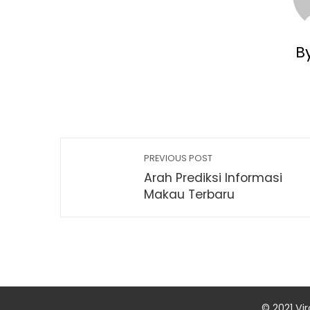
B
PREVIOUS POST
Arah Prediksi Informasi
Makau Terbaru
© 2021 Vir