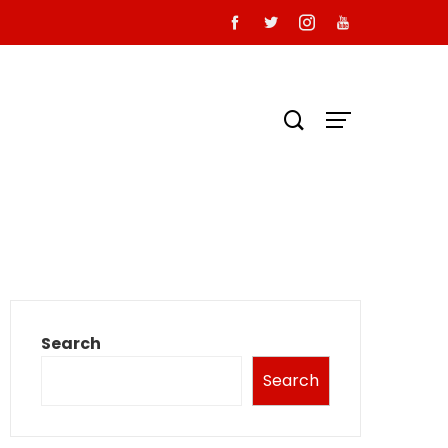
Search
Search