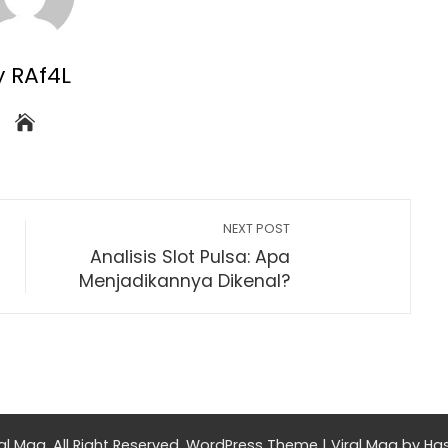
y RAf4L
NEXT POST
Analisis Slot Pulsa: Apa
Menjadikannya Dikenal?
al Mag. All Right Reserved.
WordPress Theme
|
Viral Mag
by Ha