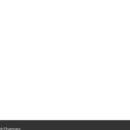
shThemes