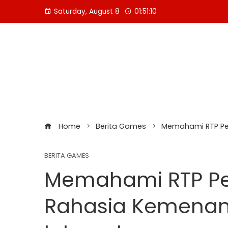
Skip
Saturday, August 8
01:51:10
to
content
Home
Berita Games
Memahami RTP Per
BERITA GAMES
Memahami RTP Pe
Rahasia Kemenang