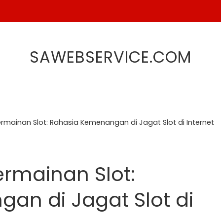
SAWEBSERVICE.COM
mainan Slot: Rahasia Kemenangan di Jagat Slot di Internet
rmainan Slot:
an di Jagat Slot di