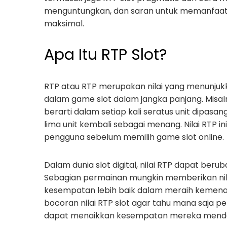
menguntungkan, dan saran untuk memanfaatk
maksimal.
Apa Itu RTP Slot?
RTP atau RTP merupakan nilai yang menunjuk
dalam game slot dalam jangka panjang. Misalny
berarti dalam setiap kali seratus unit dipa
lima unit kembali sebagai menang. Nilai RTP in
pengguna sebelum memilih game slot online.
Dalam dunia slot digital, nilai RTP dapat be
Sebagian permainan mungkin memberikan nilai
kesempatan lebih baik dalam meraih keme
bocoran nilai RTP slot agar tahu mana saja pe
dapat menaikkan kesempatan mereka men