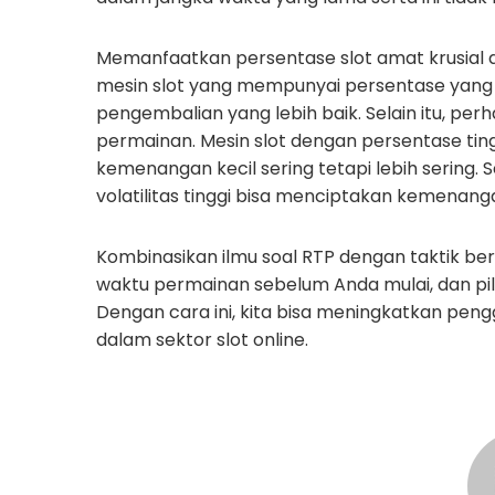
Memanfaatkan persentase slot amat krusial
mesin slot yang mempunyai persentase yang 
pengembalian yang lebih baik. Selain itu, perh
permainan. Mesin slot dengan persentase tin
kemenangan kecil sering tetapi lebih sering. 
volatilitas tinggi bisa menciptakan kemenangan
Kombinasikan ilmu soal RTP dengan taktik be
waktu permainan sebelum Anda mulai, dan pili
Dengan cara ini, kita bisa meningkatkan p
dalam sektor slot online.