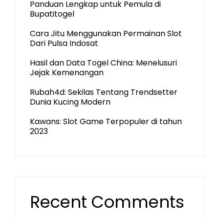
Panduan Lengkap untuk Pemula di
Bupatitogel
Cara Jitu Menggunakan Permainan Slot
Dari Pulsa Indosat
Hasil dan Data Togel China: Menelusuri
Jejak Kemenangan
Rubah4d: Sekilas Tentang Trendsetter
Dunia Kucing Modern
Kawans: Slot Game Terpopuler di tahun
2023
Recent Comments