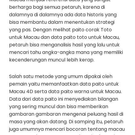
berharga bagi semua petaruh, karena di
dalamnya di dalamnya ada data historis yang
bisa membantu dalam menentukan strategi
yang pas. Dengan melihat paito corak Toto
untuk Macau dan data paito toto untuk Macau,
petaruh bisa menganalisis hasil yang lalu untuk
mencari tahu angka-angka mana yang memiliki
kecenderungan muncul lebih kerap.
Salah satu metode yang umum dipakai oleh
pemain yaitu memanfaatkan data paito untuk
Macau 4D serta data paito warna untuk Macau.
Data dari data paito ini menyediakan bilangan
yang sering muncul dan bisa memberikan
gambaran gambaran mengenai peluang hasil di
masa yang akan datang. Di samping itu, petaruh
juga umumnya mencari bocoran tentang macau