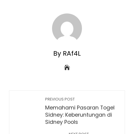
By RAf4L
PREVIOUS POST
Memahami Pasaran Togel
Sidney: Keberuntungan di
Sidney Pools