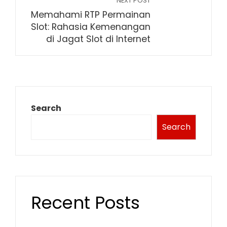
NEXT POST
Memahami RTP Permainan
Slot: Rahasia Kemenangan
di Jagat Slot di Internet
Search
Search
Recent Posts