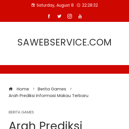
Skip
Saturday, August 8
22:28:33
to
content
SAWEBSERVICE.COM
Home
Berita Games
Arah Prediksi Informasi Makau Terbaru
BERITA GAMES
Arah Prediksi