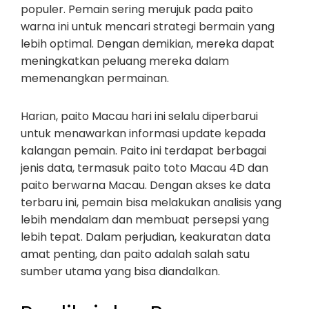
populer. Pemain sering merujuk pada paito
warna ini untuk mencari strategi bermain yang
lebih optimal. Dengan demikian, mereka dapat
meningkatkan peluang mereka dalam
memenangkan permainan.
Harian, paito Macau hari ini selalu diperbarui
untuk menawarkan informasi update kepada
kalangan pemain. Paito ini terdapat berbagai
jenis data, termasuk paito toto Macau 4D dan
paito berwarna Macau. Dengan akses ke data
terbaru ini, pemain bisa melakukan analisis yang
lebih mendalam dan membuat persepsi yang
lebih tepat. Dalam perjudian, keakuratan data
amat penting, dan paito adalah salah satu
sumber utama yang bisa diandalkan.