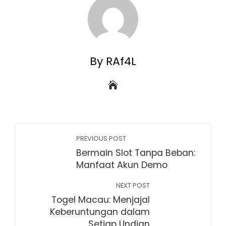
By RAf4L
PREVIOUS POST
Bermain Slot Tanpa Beban:
Manfaat Akun Demo
NEXT POST
Togel Macau: Menjajal
Keberuntungan dalam
Setiap Undian