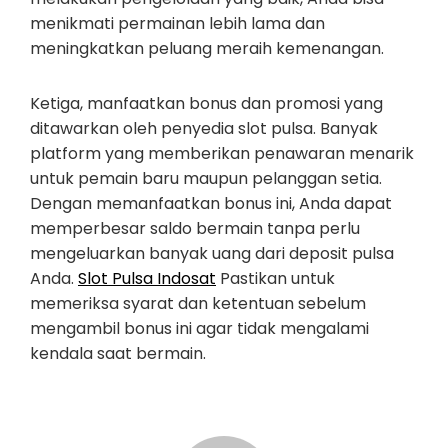
menikmati permainan lebih lama dan
meningkatkan peluang meraih kemenangan.
Ketiga, manfaatkan bonus dan promosi yang
ditawarkan oleh penyedia slot pulsa. Banyak
platform yang memberikan penawaran menarik
untuk pemain baru maupun pelanggan setia.
Dengan memanfaatkan bonus ini, Anda dapat
memperbesar saldo bermain tanpa perlu
mengeluarkan banyak uang dari deposit pulsa
Anda.
Slot Pulsa Indosat
Pastikan untuk
memeriksa syarat dan ketentuan sebelum
mengambil bonus ini agar tidak mengalami
kendala saat bermain.