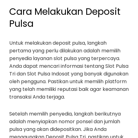
Cara Melakukan Deposit
Pulsa
Untuk melakukan deposit pulsa, langkah
pertama yang perlu dilakukan adalah memilih
penyedia layanan slot pulsa yang terpercaya.
Anda dapat mencari informasi tentang Slot Pulsa
Tri dan Slot Pulsa Indosat yang banyak digunakan
oleh pengguna. Pastikan untuk memilih platform
yang telah memiliki reputasi baik agar keamanan
transaksi Anda terjaga.
Setelah memilih penyedia, langkah berikutnya
adalah menyiapkan nomor ponsel dan jumlah
pulsa yang akan didepositkan. Jika Anda
menggunakan Deposit Pulsa Tri, pastikan untuk