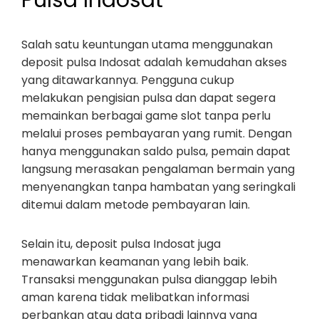
Pulsa Indosat
Salah satu keuntungan utama menggunakan
deposit pulsa Indosat adalah kemudahan akses
yang ditawarkannya. Pengguna cukup
melakukan pengisian pulsa dan dapat segera
memainkan berbagai game slot tanpa perlu
melalui proses pembayaran yang rumit. Dengan
hanya menggunakan saldo pulsa, pemain dapat
langsung merasakan pengalaman bermain yang
menyenangkan tanpa hambatan yang seringkali
ditemui dalam metode pembayaran lain.
Selain itu, deposit pulsa Indosat juga
menawarkan keamanan yang lebih baik.
Transaksi menggunakan pulsa dianggap lebih
aman karena tidak melibatkan informasi
perbankan atau data pribadi lainnya yang