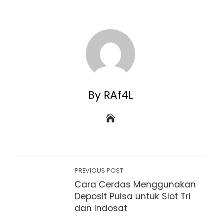
By RAf4L
PREVIOUS POST
Cara Cerdas Menggunakan
Deposit Pulsa untuk Slot Tri
dan Indosat