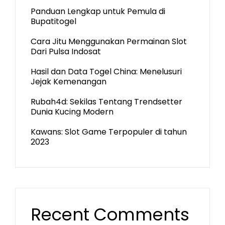
Panduan Lengkap untuk Pemula di
Bupatitogel
Cara Jitu Menggunakan Permainan Slot
Dari Pulsa Indosat
Hasil dan Data Togel China: Menelusuri
Jejak Kemenangan
Rubah4d: Sekilas Tentang Trendsetter
Dunia Kucing Modern
Kawans: Slot Game Terpopuler di tahun
2023
Recent Comments