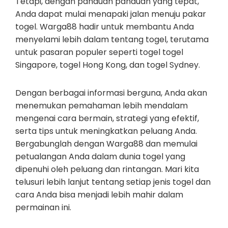
Tetapi, dengan panduan panduan yang tepat,
Anda dapat mulai menapaki jalan menuju pakar
togel. Warga88 hadir untuk membantu Anda
menyelami lebih dalam tentang togel, terutama
untuk pasaran populer seperti togel togel
Singapore, togel Hong Kong, dan togel Sydney.
Dengan berbagai informasi berguna, Anda akan
menemukan pemahaman lebih mendalam
mengenai cara bermain, strategi yang efektif,
serta tips untuk meningkatkan peluang Anda.
Bergabunglah dengan Warga88 dan memulai
petualangan Anda dalam dunia togel yang
dipenuhi oleh peluang dan rintangan. Mari kita
telusuri lebih lanjut tentang setiap jenis togel dan
cara Anda bisa menjadi lebih mahir dalam
permainan ini.