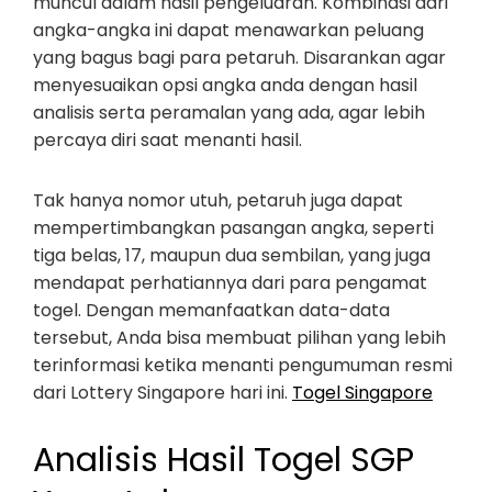
muncul dalam hasil pengeluaran. Kombinasi dari
angka-angka ini dapat menawarkan peluang
yang bagus bagi para petaruh. Disarankan agar
menyesuaikan opsi angka anda dengan hasil
analisis serta peramalan yang ada, agar lebih
percaya diri saat menanti hasil.
Tak hanya nomor utuh, petaruh juga dapat
mempertimbangkan pasangan angka, seperti
tiga belas, 17, maupun dua sembilan, yang juga
mendapat perhatiannya dari para pengamat
togel. Dengan memanfaatkan data-data
tersebut, Anda bisa membuat pilihan yang lebih
terinformasi ketika menanti pengumuman resmi
dari Lottery Singapore hari ini.
Togel Singapore
Analisis Hasil Togel SGP