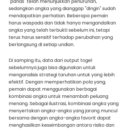
"panas" telah menunjukkan penurunan,
sedangkan angka yang dianggap "dingin" sudah
mendapatkan perhatian. Beberapa pemain
harus waspada dan tidak hanya mengandalkan
angka yang telah terbukti sebelum ini, tetapi
terus harus sensitif terhadap perubahan yang
berlangsung di setiap undian.
Di samping itu, data dari output togel
sebelumnya juga bisa digunakan untuk
menganalisis strategi taruhan untuk yang lebih
efektif. Dengan memperhatikan pola yang,
pemain dapat menggunakan berbagai
kombinasi angka untuk menambah peluang
menang. Sebagai ilustrasi, kombinasi angka yang
menyertakan angka-angka yang jarang muncul
bersama dengan angka-angka favorit dapat
menghasilkan keseimbangan antara risiko dan