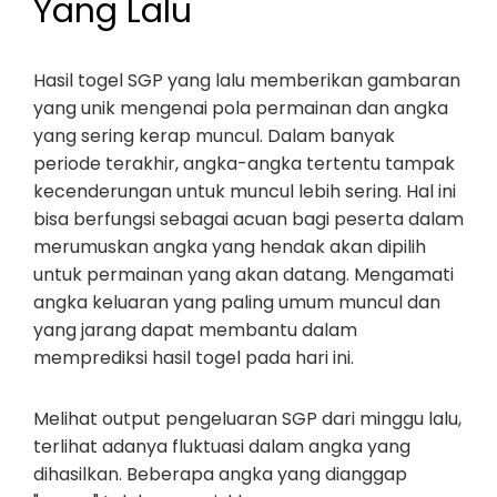
Yang Lalu
Hasil togel SGP yang lalu memberikan gambaran
yang unik mengenai pola permainan dan angka
yang sering kerap muncul. Dalam banyak
periode terakhir, angka-angka tertentu tampak
kecenderungan untuk muncul lebih sering. Hal ini
bisa berfungsi sebagai acuan bagi peserta dalam
merumuskan angka yang hendak akan dipilih
untuk permainan yang akan datang. Mengamati
angka keluaran yang paling umum muncul dan
yang jarang dapat membantu dalam
memprediksi hasil togel pada hari ini.
Melihat output pengeluaran SGP dari minggu lalu,
terlihat adanya fluktuasi dalam angka yang
dihasilkan. Beberapa angka yang dianggap