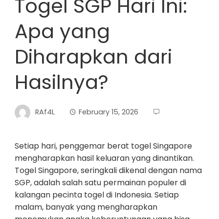
Togel SGP Hari Ini:
Apa yang
Diharapkan dari
Hasilnya?
RAf4L
February 15, 2026
Setiap hari, penggemar berat togel Singapore
mengharapkan hasil keluaran yang dinantikan.
Togel Singapore, seringkali dikenal dengan nama
SGP, adalah salah satu permainan populer di
kalangan pecinta togel di Indonesia. Setiap
malam, banyak yang mengharapkan