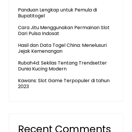
Panduan Lengkap untuk Pemula di
Bupatitogel
Cara Jitu Menggunakan Permainan Slot
Dari Pulsa Indosat
Hasil dan Data Togel China: Menelusuri
Jejak Kemenangan
Rubah4d: Sekilas Tentang Trendsetter
Dunia Kucing Modern
Kawans: Slot Game Terpopuler di tahun
2023
Recent Comments