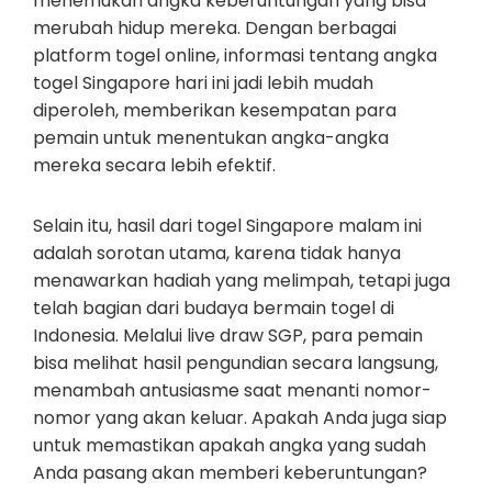
menemukan angka keberuntungan yang bisa
merubah hidup mereka. Dengan berbagai
platform togel online, informasi tentang angka
togel Singapore hari ini jadi lebih mudah
diperoleh, memberikan kesempatan para
pemain untuk menentukan angka-angka
mereka secara lebih efektif.
Selain itu, hasil dari togel Singapore malam ini
adalah sorotan utama, karena tidak hanya
menawarkan hadiah yang melimpah, tetapi juga
telah bagian dari budaya bermain togel di
Indonesia. Melalui live draw SGP, para pemain
bisa melihat hasil pengundian secara langsung,
menambah antusiasme saat menanti nomor-
nomor yang akan keluar. Apakah Anda juga siap
untuk memastikan apakah angka yang sudah
Anda pasang akan memberi keberuntungan?