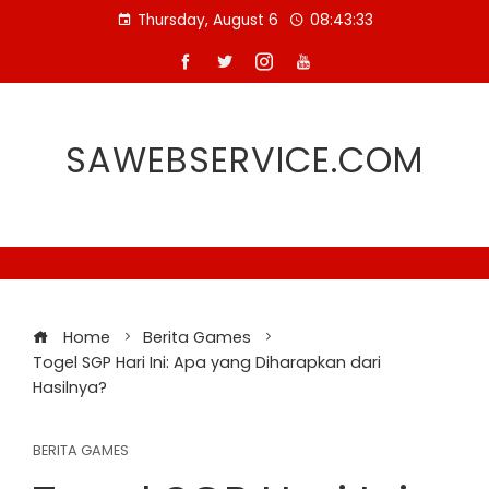
Skip
Thursday, August 6
08:43:33
to
content
SAWEBSERVICE.COM
Home
Berita Games
Togel SGP Hari Ini: Apa yang Diharapkan dari
Hasilnya?
BERITA GAMES