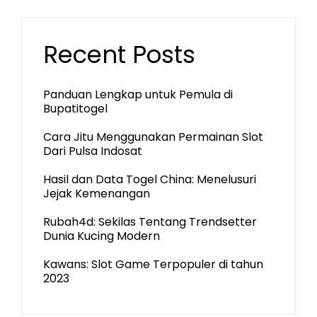
Recent Posts
Panduan Lengkap untuk Pemula di
Bupatitogel
Cara Jitu Menggunakan Permainan Slot
Dari Pulsa Indosat
Hasil dan Data Togel China: Menelusuri
Jejak Kemenangan
Rubah4d: Sekilas Tentang Trendsetter
Dunia Kucing Modern
Kawans: Slot Game Terpopuler di tahun
2023