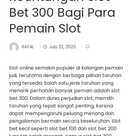
Bet 300 Bagi Para
Pemain Slot
RAf4L
July 22, 2025
Slot online semakin populer di kalangan pemain
judi, terutama dengan berbagai pilihan taruhan
yang tersedia. Salah satu jenis taruhan yang
menarik perhatian banyak pemain adalah slot
bet 300. Dalam dunia perjudian slot, memilih
taruhan yang tepat sangat penting, karena
dapat mempengaruhi peluang menang dan
pengalaman bermain secara keseluruhan. Slot
bet kecil seperti slot bet 100 dan slot bet 200