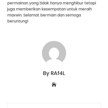
permainan yang tidak hanya menghibur tetapi
juga memberikan kesempatan untuk meraih
maxwin. Selamat bermain dan semoga
beruntung!
By RAf4L