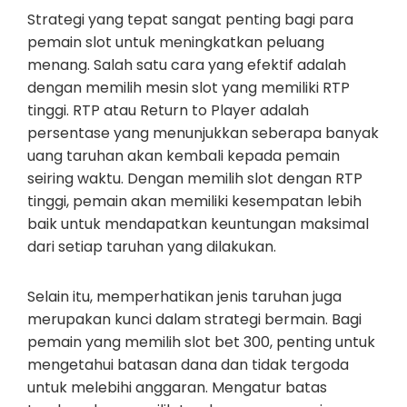
Strategi yang tepat sangat penting bagi para
pemain slot untuk meningkatkan peluang
menang. Salah satu cara yang efektif adalah
dengan memilih mesin slot yang memiliki RTP
tinggi. RTP atau Return to Player adalah
persentase yang menunjukkan seberapa banyak
uang taruhan akan kembali kepada pemain
seiring waktu. Dengan memilih slot dengan RTP
tinggi, pemain akan memiliki kesempatan lebih
baik untuk mendapatkan keuntungan maksimal
dari setiap taruhan yang dilakukan.
Selain itu, memperhatikan jenis taruhan juga
merupakan kunci dalam strategi bermain. Bagi
pemain yang memilih slot bet 300, penting untuk
mengetahui batasan dana dan tidak tergoda
untuk melebihi anggaran. Mengatur batas