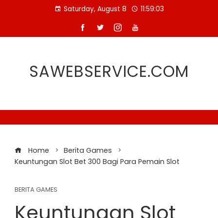
Skip
Saturday, August 8
11:59:03
to
content
SAWEBSERVICE.COM
Home
Berita Games
Keuntungan Slot Bet 300 Bagi Para Pemain Slot
BERITA GAMES
Keuntungan Slot