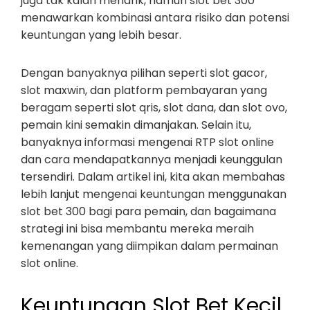
juga tak kalah menarik, namun slot bet 300
menawarkan kombinasi antara risiko dan potensi
keuntungan yang lebih besar.
Dengan banyaknya pilihan seperti slot gacor,
slot maxwin, dan platform pembayaran yang
beragam seperti slot qris, slot dana, dan slot ovo,
pemain kini semakin dimanjakan. Selain itu,
banyaknya informasi mengenai RTP slot online
dan cara mendapatkannya menjadi keunggulan
tersendiri. Dalam artikel ini, kita akan membahas
lebih lanjut mengenai keuntungan menggunakan
slot bet 300 bagi para pemain, dan bagaimana
strategi ini bisa membantu mereka meraih
kemenangan yang diimpikan dalam permainan
slot online.
Keuntungan Slot Bet Kecil