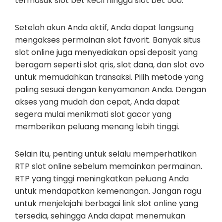
termasuk slot bet kecil hingga slot bet 500.
Setelah akun Anda aktif, Anda dapat langsung
mengakses permainan slot favorit. Banyak situs
slot online juga menyediakan opsi deposit yang
beragam seperti slot qris, slot dana, dan slot ovo
untuk memudahkan transaksi. Pilih metode yang
paling sesuai dengan kenyamanan Anda. Dengan
akses yang mudah dan cepat, Anda dapat
segera mulai menikmati slot gacor yang
memberikan peluang menang lebih tinggi.
Selain itu, penting untuk selalu memperhatikan
RTP slot online sebelum memainkan permainan.
RTP yang tinggi meningkatkan peluang Anda
untuk mendapatkan kemenangan. Jangan ragu
untuk menjelajahi berbagai link slot online yang
tersedia, sehingga Anda dapat menemukan