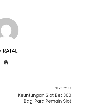
y RAf4L
NEXT POST
Keuntungan Slot Bet 300
Bagi Para Pemain Slot