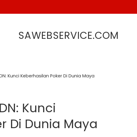
SAWEBSERVICE.COM
IDN: Kunci Keberhasilan Poker Di Dunia Maya
IDN: Kunci
er Di Dunia Maya