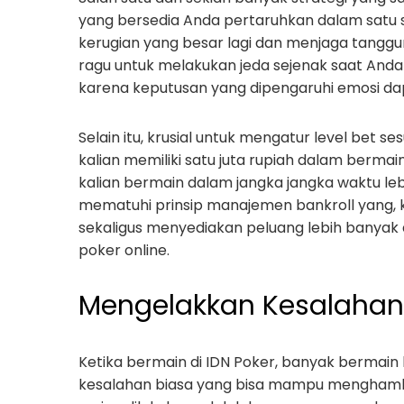
yang bersedia Anda pertaruhkan dalam satu 
kerugian yang besar lagi dan menjaga tanggu
ragu untuk melakukan jeda sejenak saat Anda 
karena keputusan yang dipengaruhi emosi dap
Selain itu, krusial untuk mengatur level bet 
kalian memiliki satu juta rupiah dalam bermai
kalian bermain dalam jangka jangka waktu le
mematuhi prinsip manajemen bankroll yang, ka
sekaligus menyediakan peluang lebih banya
poker online.
Mengelakkan Kesalah
Ketika bermain di IDN Poker, banyak bermain 
kesalahan biasa yang bisa mampu menghamba