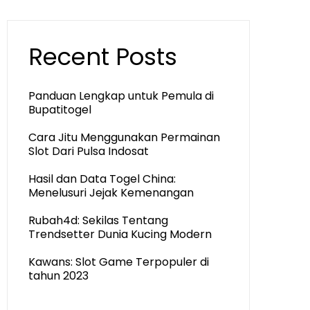
Recent Posts
Panduan Lengkap untuk Pemula di
Bupatitogel
Cara Jitu Menggunakan Permainan
Slot Dari Pulsa Indosat
Hasil dan Data Togel China:
Menelusuri Jejak Kemenangan
Rubah4d: Sekilas Tentang
Trendsetter Dunia Kucing Modern
Kawans: Slot Game Terpopuler di
tahun 2023