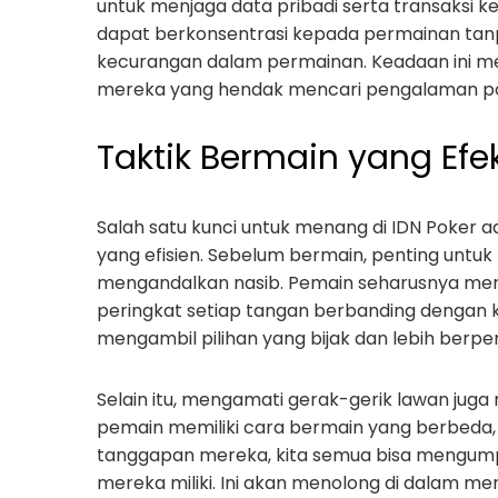
untuk menjaga data pribadi serta transaksi ke
dapat berkonsentrasi kepada permainan tanp
kecurangan dalam permainan. Keadaan ini me
mereka yang hendak mencari pengalaman po
Taktik Bermain yang Efek
Salah satu kunci untuk menang di IDN Poker 
yang efisien. Sebelum bermain, penting untu
mengandalkan nasib. Pemain seharusnya mem
peringkat setiap tangan berbanding dengan 
mengambil pilihan yang bijak dan lebih berp
Selain itu, mengamati gerak-gerik lawan juga
pemain memiliki cara bermain yang berbeda,
tanggapan mereka, kita semua bisa mengum
mereka miliki. Ini akan menolong di dalam 