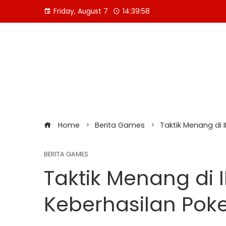
Skip
Friday, August 7
14:39:58
to
content
Home
Berita Games
Taktik Menang di 
BERITA GAMES
Taktik Menang di 
Keberhasilan Pok