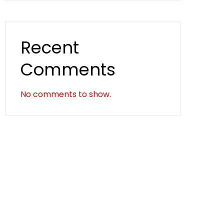
Recent
Comments
No comments to show.