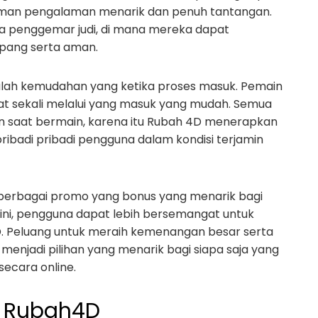
aman pengalaman menarik dan penuh tantangan.
para penggemar judi, di mana mereka dapat
ang serta aman.
adalah kemudahan yang ketika proses masuk. Pemain
 sekali melalui yang masuk yang mudah. Semua
saat bermain, karena itu Rubah 4D menerapkan
ribadi pribadi pengguna dalam kondisi terjamin
 berbagai promo yang bonus yang menarik bagi
ni, pengguna dapat lebih bersemangat untuk
D. Peluang untuk meraih kemenangan besar serta
njadi pilihan yang menarik bagi siapa saja yang
secara online.
s Rubah4D