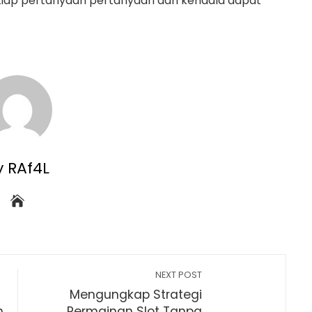
iap pertanyaan pertanyaan dan kendala dapat
y RAf4L
NEXT POST
Mengungkap Strategi
n
Permainan Slot Tanpa