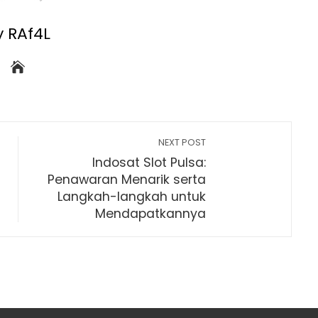
y RAf4L
NEXT POST
Indosat Slot Pulsa:
Penawaran Menarik serta
Langkah-langkah untuk
Mendapatkannya