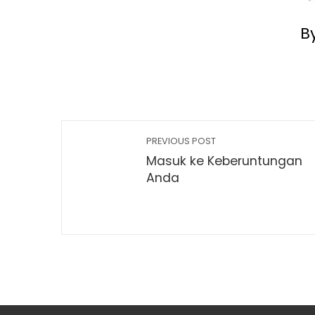
B
PREVIOUS POST
Masuk ke Keberuntungan
Anda