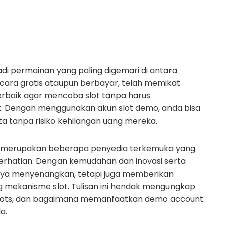
jadi permainan yang paling digemari di antara
ecara gratis ataupun berbayar, telah memikat
erbaik agar mencoba slot tanpa harus
. Dengan menggunakan akun slot demo, anda bisa
a tanpa risiko kehilangan uang mereka.
der merupakan beberapa penyedia terkemuka yang
rhatian. Dengan kemudahan dan inovasi serta
anya menyenangkan, tetapi juga memberikan
g mekanisme slot. Tulisan ini hendak mengungkap
mo slots, dan bagaimana memanfaatkan demo account
a.