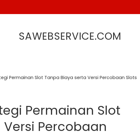
SAWEBSERVICE.COM
gi Permainan Slot Tanpa Biaya serta Versi Percobaan Slots
egi Permainan Slot
a Versi Percobaan