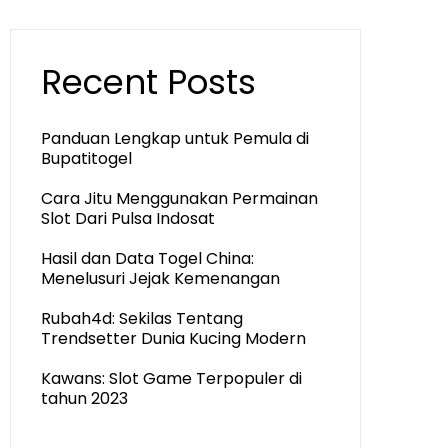
Recent Posts
Panduan Lengkap untuk Pemula di
Bupatitogel
Cara Jitu Menggunakan Permainan
Slot Dari Pulsa Indosat
Hasil dan Data Togel China:
Menelusuri Jejak Kemenangan
Rubah4d: Sekilas Tentang
Trendsetter Dunia Kucing Modern
Kawans: Slot Game Terpopuler di
tahun 2023