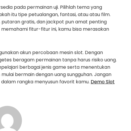
ersedia pada permainan uji. Pilihlah tema yang
ah itu tipe petualangan, fantasi, atau atau film.
putaran gratis, dan jackpot pun amat penting
memahami fitur-fitur ini, kamu bisa merasakan
ggunakan akun percobaan mesin slot. Dengan
etes beragam permainan tanpa harus risiko uang.
pelajari berbagai jenis game serta menentukan
 mulai bermain dengan uang sungguhan. Jangan
ji dalam rangka menyusun favorit kamu.
Demo Slot