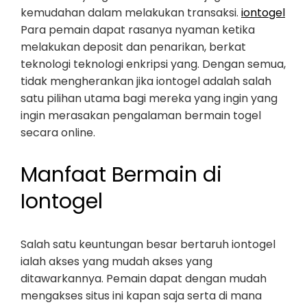
kemudahan dalam melakukan transaksi.
iontogel
Para pemain dapat rasanya nyaman ketika
melakukan deposit dan penarikan, berkat
teknologi teknologi enkripsi yang. Dengan semua,
tidak mengherankan jika iontogel adalah salah
satu pilihan utama bagi mereka yang ingin yang
ingin merasakan pengalaman bermain togel
secara online.
Manfaat Bermain di
Iontogel
Salah satu keuntungan besar bertaruh iontogel
ialah akses yang mudah akses yang
ditawarkannya. Pemain dapat dengan mudah
mengakses situs ini kapan saja serta di mana