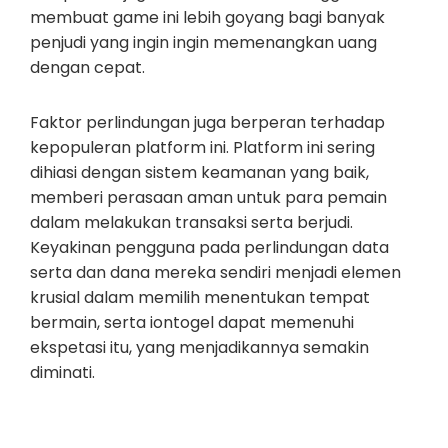
membuat game ini lebih goyang bagi banyak
penjudi yang ingin ingin memenangkan uang
dengan cepat.
Faktor perlindungan juga berperan terhadap
kepopuleran platform ini. Platform ini sering
dihiasi dengan sistem keamanan yang baik,
memberi perasaan aman untuk para pemain
dalam melakukan transaksi serta berjudi.
Keyakinan pengguna pada perlindungan data
serta dan dana mereka sendiri menjadi elemen
krusial dalam memilih menentukan tempat
bermain, serta iontogel dapat memenuhi
ekspetasi itu, yang menjadikannya semakin
diminati.