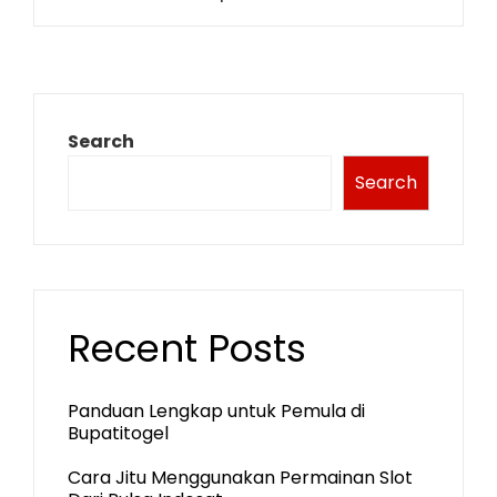
Search
Search
Recent Posts
Panduan Lengkap untuk Pemula di
Bupatitogel
Cara Jitu Menggunakan Permainan Slot