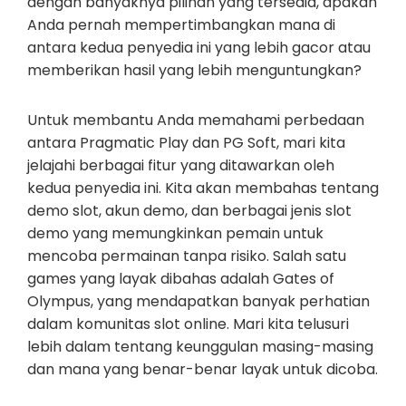
dengan banyaknya pilihan yang tersedia, apakah
Anda pernah mempertimbangkan mana di
antara kedua penyedia ini yang lebih gacor atau
memberikan hasil yang lebih menguntungkan?
Untuk membantu Anda memahami perbedaan
antara Pragmatic Play dan PG Soft, mari kita
jelajahi berbagai fitur yang ditawarkan oleh
kedua penyedia ini. Kita akan membahas tentang
demo slot, akun demo, dan berbagai jenis slot
demo yang memungkinkan pemain untuk
mencoba permainan tanpa risiko. Salah satu
games yang layak dibahas adalah Gates of
Olympus, yang mendapatkan banyak perhatian
dalam komunitas slot online. Mari kita telusuri
lebih dalam tentang keunggulan masing-masing
dan mana yang benar-benar layak untuk dicoba.