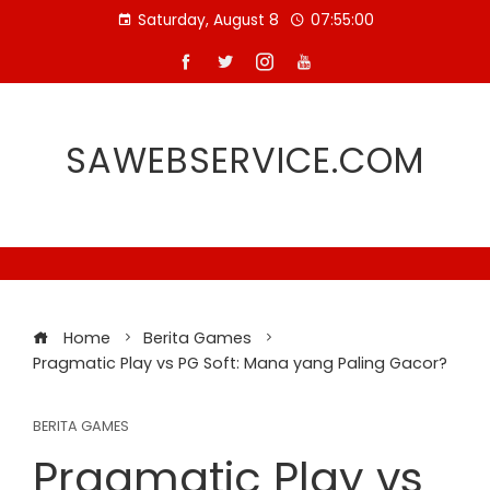
Skip
Saturday, August 8
07:55:00
to
content
SAWEBSERVICE.COM
Home
Berita Games
Pragmatic Play vs PG Soft: Mana yang Paling Gacor?
BERITA GAMES
Pragmatic Play vs