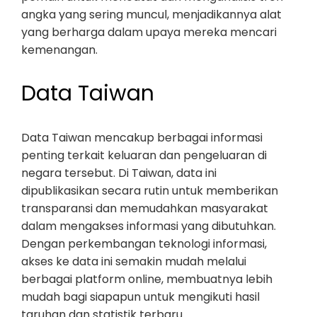
angka yang sering muncul, menjadikannya alat
yang berharga dalam upaya mereka mencari
kemenangan.
Data Taiwan
Data Taiwan mencakup berbagai informasi
penting terkait keluaran dan pengeluaran di
negara tersebut. Di Taiwan, data ini
dipublikasikan secara rutin untuk memberikan
transparansi dan memudahkan masyarakat
dalam mengakses informasi yang dibutuhkan.
Dengan perkembangan teknologi informasi,
akses ke data ini semakin mudah melalui
berbagai platform online, membuatnya lebih
mudah bagi siapapun untuk mengikuti hasil
taruhan dan statistik terbaru.