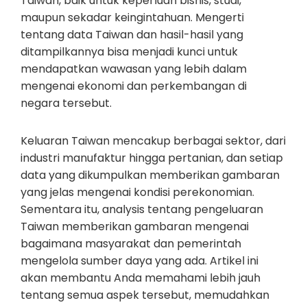
Taiwan, baik untuk keperluan bisnis, studi,
maupun sekadar keingintahuan. Mengerti
tentang data Taiwan dan hasil-hasil yang
ditampilkannya bisa menjadi kunci untuk
mendapatkan wawasan yang lebih dalam
mengenai ekonomi dan perkembangan di
negara tersebut.
Keluaran Taiwan mencakup berbagai sektor, dari
industri manufaktur hingga pertanian, dan setiap
data yang dikumpulkan memberikan gambaran
yang jelas mengenai kondisi perekonomian.
Sementara itu, analysis tentang pengeluaran
Taiwan memberikan gambaran mengenai
bagaimana masyarakat dan pemerintah
mengelola sumber daya yang ada. Artikel ini
akan membantu Anda memahami lebih jauh
tentang semua aspek tersebut, memudahkan