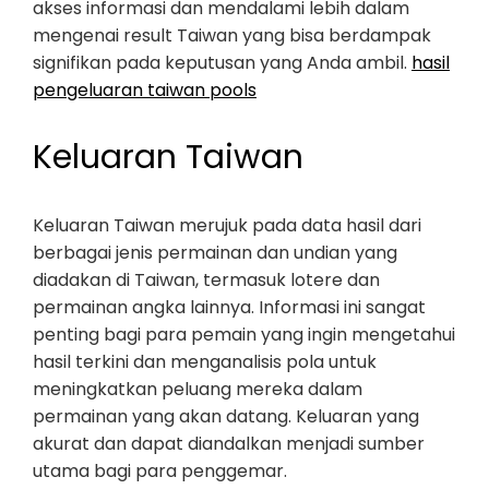
akses informasi dan mendalami lebih dalam
mengenai result Taiwan yang bisa berdampak
signifikan pada keputusan yang Anda ambil.
hasil
pengeluaran taiwan pools
Keluaran Taiwan
Keluaran Taiwan merujuk pada data hasil dari
berbagai jenis permainan dan undian yang
diadakan di Taiwan, termasuk lotere dan
permainan angka lainnya. Informasi ini sangat
penting bagi para pemain yang ingin mengetahui
hasil terkini dan menganalisis pola untuk
meningkatkan peluang mereka dalam
permainan yang akan datang. Keluaran yang
akurat dan dapat diandalkan menjadi sumber
utama bagi para penggemar.