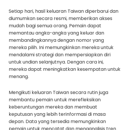
Setiap hari, hasil keluaran Taiwan diperbarui dan
diumumkan secara resmi, memberikan akses
mudah bagi semua orang. Pemain dapat
memantau angka-angka yang keluar dan
membandingkannya dengan nomor yang
mereka pilih. Ini memungkinkan mereka untuk
mendalami strategi dan mempersiapkan diri
untuk undian selanjutnya. Dengan cara ini,
mereka dapat meningkatkan kesempatan untuk
menang.
Mengikuti keluaran Taiwan secara rutin juga
membantu pemain untuk merefleksikan
keberuntungan mereka dan membuat
keputusan yang lebih terinformasi di masa
depan. Data yang tersedia memungkinkan
pemain untuk mencatat dan menganalisis tren