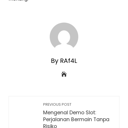
By RAf4L
PREVIOUS POST
Mengenal Demo Slot:
Perjalanan Bermain Tanpa
Risiko