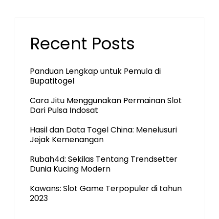
Recent Posts
Panduan Lengkap untuk Pemula di
Bupatitogel
Cara Jitu Menggunakan Permainan Slot
Dari Pulsa Indosat
Hasil dan Data Togel China: Menelusuri
Jejak Kemenangan
Rubah4d: Sekilas Tentang Trendsetter
Dunia Kucing Modern
Kawans: Slot Game Terpopuler di tahun
2023