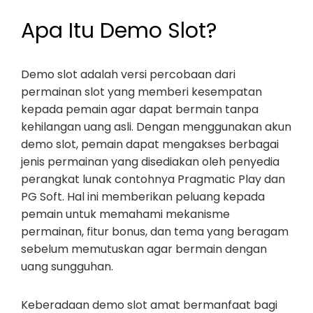
Apa Itu Demo Slot?
Demo slot adalah versi percobaan dari
permainan slot yang memberi kesempatan
kepada pemain agar dapat bermain tanpa
kehilangan uang asli. Dengan menggunakan akun
demo slot, pemain dapat mengakses berbagai
jenis permainan yang disediakan oleh penyedia
perangkat lunak contohnya Pragmatic Play dan
PG Soft. Hal ini memberikan peluang kepada
pemain untuk memahami mekanisme
permainan, fitur bonus, dan tema yang beragam
sebelum memutuskan agar bermain dengan
uang sungguhan.
Keberadaan demo slot amat bermanfaat bagi