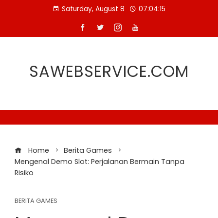
Skip
Saturday, August 8
07:04:15
to
content
SAWEBSERVICE.COM
Home
Berita Games
Mengenal Demo Slot: Perjalanan Bermain Tanpa
Risiko
BERITA GAMES