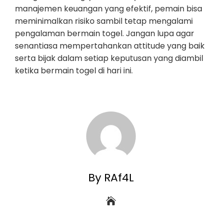
manajemen keuangan yang efektif, pemain bisa
meminimalkan risiko sambil tetap mengalami
pengalaman bermain togel. Jangan lupa agar
senantiasa mempertahankan attitude yang baik
serta bijak dalam setiap keputusan yang diambil
ketika bermain togel di hari ini.
By RAf4L