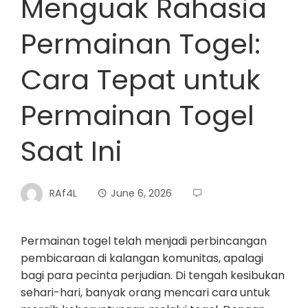
Menguak Rahasia
Permainan Togel:
Cara Tepat untuk
Permainan Togel
Saat Ini
RAf4L
June 6, 2026
Permainan togel telah menjadi perbincangan
pembicaraan di kalangan komunitas, apalagi
bagi para pecinta perjudian. Di tengah kesibukan
sehari-hari, banyak orang mencari cara untuk