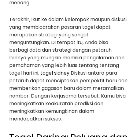
menang.
Terakhir, ikut ke dalam kelompok maupun diskusi
yang membicarakan pasaran togel dapat
merupakan strategi yang sangat
menguntungkan. Di tempat itu, Anda bisa
berbagi data dan strategi dengan petaruh
lainnya yang mungkin memiliki pengalaman dan
pemahaman yang lebih luas tentang tentang
togel hari ini.
togel sidney
Diskusi antara para
petaruh dapat menciptakan perspektif baru dan
memberikan gagasan baru dalam meramalkan
nombor. Dengan kerjasama tersebut, Kamu bisa
meningkatkan keakuratan prediksi dan
meningkatkan kemungkinan dalam
mendapatkan sukses.