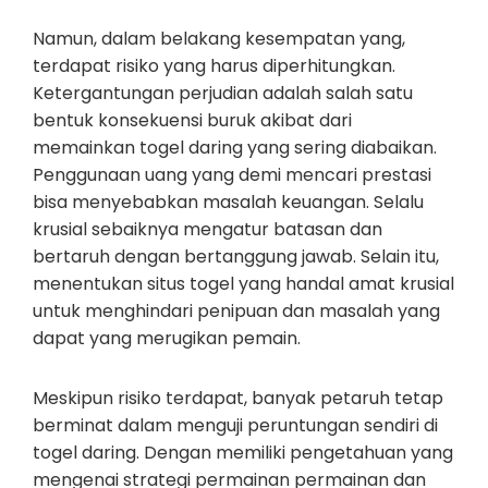
Namun, dalam belakang kesempatan yang,
terdapat risiko yang harus diperhitungkan.
Ketergantungan perjudian adalah salah satu
bentuk konsekuensi buruk akibat dari
memainkan togel daring yang sering diabaikan.
Penggunaan uang yang demi mencari prestasi
bisa menyebabkan masalah keuangan. Selalu
krusial sebaiknya mengatur batasan dan
bertaruh dengan bertanggung jawab. Selain itu,
menentukan situs togel yang handal amat krusial
untuk menghindari penipuan dan masalah yang
dapat yang merugikan pemain.
Meskipun risiko terdapat, banyak petaruh tetap
berminat dalam menguji peruntungan sendiri di
togel daring. Dengan memiliki pengetahuan yang
mengenai strategi permainan permainan dan