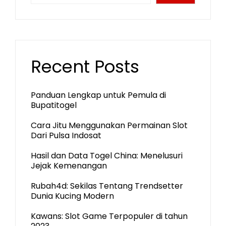
Recent Posts
Panduan Lengkap untuk Pemula di
Bupatitogel
Cara Jitu Menggunakan Permainan Slot
Dari Pulsa Indosat
Hasil dan Data Togel China: Menelusuri
Jejak Kemenangan
Rubah4d: Sekilas Tentang Trendsetter
Dunia Kucing Modern
Kawans: Slot Game Terpopuler di tahun