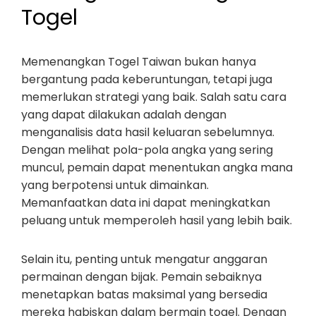
Togel
Memenangkan Togel Taiwan bukan hanya
bergantung pada keberuntungan, tetapi juga
memerlukan strategi yang baik. Salah satu cara
yang dapat dilakukan adalah dengan
menganalisis data hasil keluaran sebelumnya.
Dengan melihat pola-pola angka yang sering
muncul, pemain dapat menentukan angka mana
yang berpotensi untuk dimainkan.
Memanfaatkan data ini dapat meningkatkan
peluang untuk memperoleh hasil yang lebih baik.
Selain itu, penting untuk mengatur anggaran
permainan dengan bijak. Pemain sebaiknya
menetapkan batas maksimal yang bersedia
mereka habiskan dalam bermain togel. Dengan