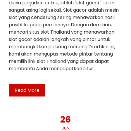
dunia perjudian online, istilah "slot gacor" telah
sangat asing lagi sekali. Slot gacor adalah mesin
slot yang cenderung sering menawarkan hasil
positif kepada pemainnya. Dengan demikian,
mencari situs slot Thailand yang menawarkan
slot gacor adalah langkah yang pintar untuk
membangkitkan peluang menang.Di artikel ini,
kami akan mengupas metode pintar tentang
memilih link slot Thailand yang dapat dapat
membantu Anda mendapatkan situs…
Read More
26
JUN