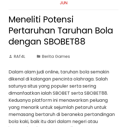
JUN
Meneliti Potensi
Pertaruhan Taruhan Bola
dengan SBOBET88
RAf4L
Berita Games
Dalam alam judi online, taruhan bola semakin
dikenal di kalangan pencinta olahraga. Salah
satunya situs yang populer serta sering
dimanfaatkan ialah SBOBET serta SBOBET88.
Keduanya platform ini menawarkan peluang
yang menarik untuk sejumlah petaruh untuk
memasang bertaruh di beraneka pertandingan
bola kaki, baik itu dari dalam negeri atau