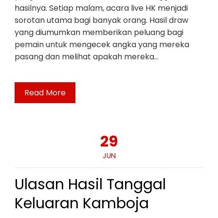
hasilnya. Setiap malam, acara live HK menjadi
sorotan utama bagi banyak orang. Hasil draw
yang diumumkan memberikan peluang bagi
pemain untuk mengecek angka yang mereka
pasang dan melihat apakah mereka…
Read More
29
JUN
Ulasan Hasil Tanggal
Keluaran Kamboja