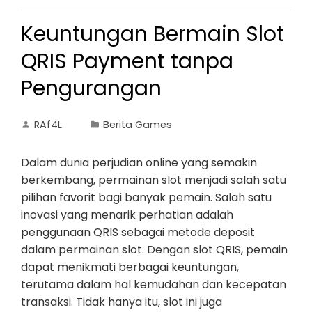
Keuntungan Bermain Slot
QRIS Payment tanpa
Pengurangan
RAf4L
Berita Games
Dalam dunia perjudian online yang semakin
berkembang, permainan slot menjadi salah satu
pilihan favorit bagi banyak pemain. Salah satu
inovasi yang menarik perhatian adalah
penggunaan QRIS sebagai metode deposit
dalam permainan slot. Dengan slot QRIS, pemain
dapat menikmati berbagai keuntungan,
terutama dalam hal kemudahan dan kecepatan
transaksi. Tidak hanya itu, slot ini juga