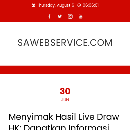
Skip
Thursday, August 6
06:06:02
to
content
SAWEBSERVICE.COM
30
JUN
Menyimak Hasil Live Draw
HK: Dapatkan Informasi