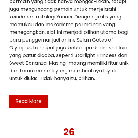
bermain yang tidak hanya mengasyikkan, tetapi
juga mengundang pemain untuk menjelajahi
keindahan mitologi Yunani. Dengan grafis yang
memukau dan mekanisme permainan yang
menegangkan, slot ini menjadi pilihan utama bagi
para penggemar judi online.Selain Gates of
Olympus, terdapat juga beberapa demo slot lain
yang patut dicoba, seperti Starlight Princess dan
Sweet Bonanza. Masing-masing memiliki fitur unik
dan tema menarik yang membuatnya layak
untuk diulas. Tidak hanya itu, pilihan…
Read More
26