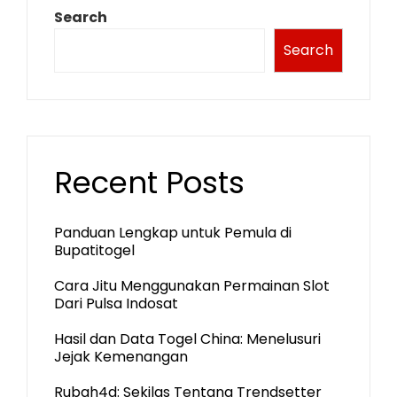
Search
Search
Recent Posts
Panduan Lengkap untuk Pemula di
Bupatitogel
Cara Jitu Menggunakan Permainan Slot
Dari Pulsa Indosat
Hasil dan Data Togel China: Menelusuri
Jejak Kemenangan
Rubah4d: Sekilas Tentang Trendsetter