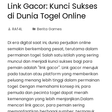
Link Gacor: Kunci Sukses
di Dunia Togel Online
RAf4L
Berita Games
Di era digital saat ini, dunia perjudian online
semakin berkembang pesat, terutama dalam
permainan togel. Salah satu istilah yang sering
muncul dan menjadi kunci sukses bagi para
pemain adalah "link gacor". Link gacor merujuk
pada tautan atau platform yang memberikan
peluang menang lebih tinggi dalam permainan
togel. Dengan memahami konsep ini, para
pemuda dan pecinta togel dapat meraih
kemenangan yang lebih menjanjikan.Dalam
mencari link gacor, para pemain sering
memanfaatkan berbagai sumber, termasuk