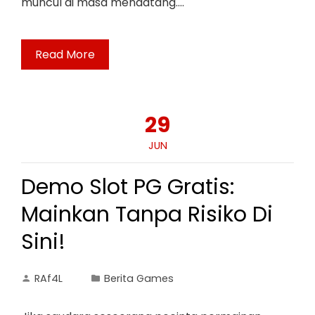
muncul di masa mendatang.…
Read More
29
JUN
Demo Slot PG Gratis:
Mainkan Tanpa Risiko Di
Sini!
RAf4L
Berita Games