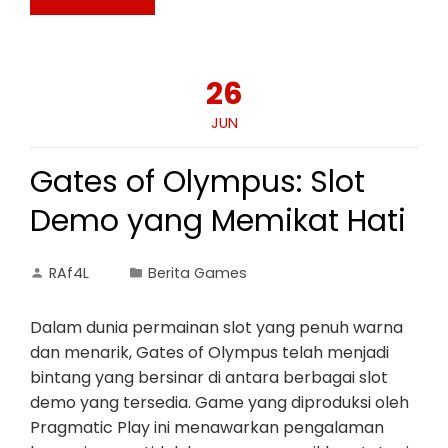
26
JUN
Gates of Olympus: Slot
Demo yang Memikat Hati
RAf4L
Berita Games
Dalam dunia permainan slot yang penuh warna
dan menarik, Gates of Olympus telah menjadi
bintang yang bersinar di antara berbagai slot
demo yang tersedia. Game yang diproduksi oleh
Pragmatic Play ini menawarkan pengalaman