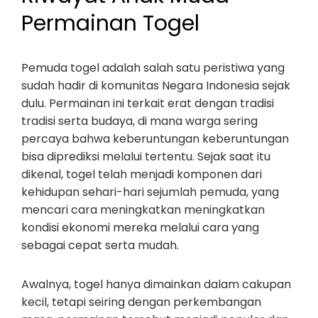
Permainan Togel
Pemuda togel adalah salah satu peristiwa yang
sudah hadir di komunitas Negara Indonesia sejak
dulu. Permainan ini terkait erat dengan tradisi
tradisi serta budaya, di mana warga sering
percaya bahwa keberuntungan keberuntungan
bisa diprediksi melalui tertentu. Sejak saat itu
dikenal, togel telah menjadi komponen dari
kehidupan sehari-hari sejumlah pemuda, yang
mencari cara meningkatkan meningkatkan
kondisi ekonomi mereka melalui cara yang
sebagai cepat serta mudah.
Awalnya, togel hanya dimainkan dalam cakupan
kecil, tetapi seiring dengan perkembangan