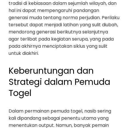
tradisi di kebiasaan dalam sejumlah wilayah, dan
hal ini dapat mempengaruhi pandangan
generasi muda tentang norma perjudian. Perilaku
tersebut dapat menjadi latihan yang sulit diubah,
mendorong generasi berikutnya selanjutnya
agar terlibat pada kegiatan serupa, yang pada
pada akhirnya menciptakan siklus yang sulit
untuk diakhiri.
Keberuntungan dan
Strategi dalam Pemuda
Togel
Dalam permainan pemuda togel, nasib sering
kali dipandang sebagai penentu utama yang
menentukan output. Namun, banyak pemain