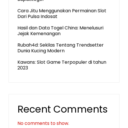
Cara Jitu Menggunakan Permainan Slot
Dari Pulsa Indosat
Hasil dan Data Togel China: Menelusuri
Jejak Kemenangan
Rubah4d: Sekilas Tentang Trendsetter
Dunia Kucing Modern
Kawans: Slot Game Terpopuler di tahun
2023
Recent Comments
No comments to show.