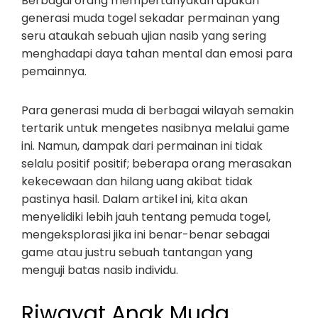
Berbagai orang mempertanyakan apakah
generasi muda togel sekadar permainan yang
seru ataukah sebuah ujian nasib yang sering
menghadapi daya tahan mental dan emosi para
pemainnya.
Para generasi muda di berbagai wilayah semakin
tertarik untuk mengetes nasibnya melalui game
ini. Namun, dampak dari permainan ini tidak
selalu positif positif; beberapa orang merasakan
kekecewaan dan hilang uang akibat tidak
pastinya hasil. Dalam artikel ini, kita akan
menyelidiki lebih jauh tentang pemuda togel,
mengeksplorasi jika ini benar-benar sebagai
game atau justru sebuah tantangan yang
menguji batas nasib individu.
Riwayat Anak Muda