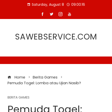
Skip
Saturday, August 8
09:00:16
to
content
SAWEBSERVICE.COM
Home
Berita Games
Pemuda Togel: Lomba atau Ujian Nasib?
BERITA GAMES
Pemuda Togel: