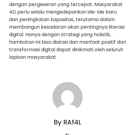
dengan pergeseran yang tercepat. Masyarakat
4D perlu selalu meng­edepankan ide-ide baru
dan peningkatan kapasitas, terutama dalam
membangun kesadaran akan pentingnya literasi
digital. Hanya dengan strategi yang holistik,
hambatan ini bisa diatasi dan manfaat positif dari
transformasi digital dapat dinikmati oleh seluruh
lapisan masyarakat.
By RAf4L