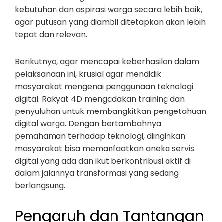
kebutuhan dan aspirasi warga secara lebih baik,
agar putusan yang diambil ditetapkan akan lebih
tepat dan relevan.
Berikutnya, agar mencapai keberhasilan dalam
pelaksanaan ini, krusial agar mendidik
masyarakat mengenai penggunaan teknologi
digital. Rakyat 4D mengadakan training dan
penyuluhan untuk membangkitkan pengetahuan
digital warga. Dengan bertambahnya
pemahaman terhadap teknologi, diinginkan
masyarakat bisa memanfaatkan aneka servis
digital yang ada dan ikut berkontribusi aktif di
dalam jalannya transformasi yang sedang
berlangsung.
Pengaruh dan Tantangan