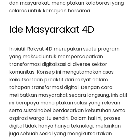
dan masyarakat, menciptakan kolaborasi yang
selaras untuk kemajuan bersama.
Ide Masyarakat 4D
Inisiatif Rakyat 4D merupakan suatu program
yang maksud untuk mempercepatkan
transformasi digitalisasi di diverse sektor
komunitas. Konsep ini mengutamakan asas
keikutsertaan proaktif dari rakyat dalam
tahapan transformasi digital. Dengan cara
melibatkan masyarakat secara langsung, inisiatif
ini berupaya menciptakan solusi yang relevan
serta sustainabel berdasarkan kebutuhan serta
aspirasi warga itu sendiri. Dalam hal ini, proses
digital tidak hanya hanya teknologi, melainkan
juga sebuah sosial yang mengikutsertakan