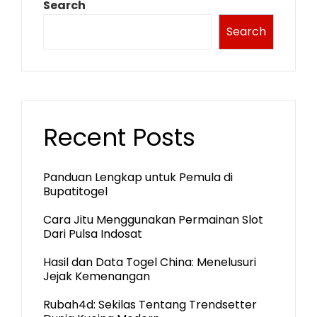
Search
Search
Recent Posts
Panduan Lengkap untuk Pemula di
Bupatitogel
Cara Jitu Menggunakan Permainan Slot
Dari Pulsa Indosat
Hasil dan Data Togel China: Menelusuri
Jejak Kemenangan
Rubah4d: Sekilas Tentang Trendsetter