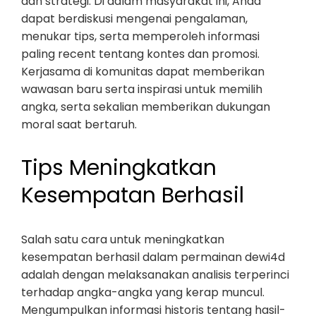
dan strategi. Di dalam masyarakat ini, Anda
dapat berdiskusi mengenai pengalaman,
menukar tips, serta memperoleh informasi
paling recent tentang kontes dan promosi.
Kerjasama di komunitas dapat memberikan
wawasan baru serta inspirasi untuk memilih
angka, serta sekalian memberikan dukungan
moral saat bertaruh.
Tips Meningkatkan
Kesempatan Berhasil
Salah satu cara untuk meningkatkan
kesempatan berhasil dalam permainan dewi4d
adalah dengan melaksanakan analisis terperinci
terhadap angka-angka yang kerap muncul.
Mengumpulkan informasi historis tentang hasil-