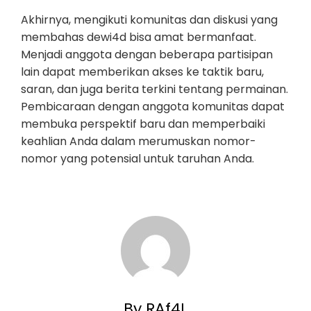
Akhirnya, mengikuti komunitas dan diskusi yang
membahas dewi4d bisa amat bermanfaat.
Menjadi anggota dengan beberapa partisipan
lain dapat memberikan akses ke taktik baru,
saran, dan juga berita terkini tentang permainan.
Pembicaraan dengan anggota komunitas dapat
membuka perspektif baru dan memperbaiki
keahlian Anda dalam merumuskan nomor-
nomor yang potensial untuk taruhan Anda.
By RAf4L