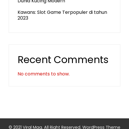
Dunia Kucing Modern
Kawans: Slot Game Terpopuler di tahun
2023
Recent Comments
No comments to show.
© 2021 Viral Mag. All Right Reserved.
WordPress Theme