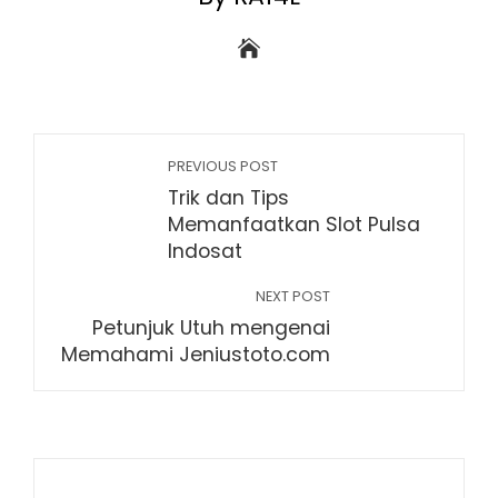
PREVIOUS POST
Trik dan Tips
Memanfaatkan Slot Pulsa
Indosat
NEXT POST
Petunjuk Utuh mengenai
Memahami Jeniustoto.com