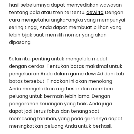
hasil sebelumnya dapat menyediakan wawasan
tentang pola atau tren tertentu.
dewi4d
Dengan
cara mengetahui angka-angka yang mempunyai
sering tinggi, Anda dapat membuat pilihan yang
lebih bijak saat memilih nomor yang akan
dipasang.
Selain itu, penting untuk mengelola modal
dengan cerdas. Tentukan batas maksimal untuk
pengeluaran Anda dalam game dewi 4d dan ikuti
batas tersebut. Tindakan ini akan menolong
Anda mengelakkan rugi besar dan memberi
peluang untuk bermain lebih lama. Dengan
pengerahan keuangan yang baik, Anda juga
dapat jadi terus fokus dan tenang saat
memasang taruhan, yang pada gilirannya dapat
meningkatkan peluang Anda untuk berhasil.