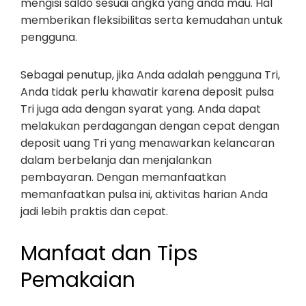
mengisi saldo sesuai angka yang anda mau. Hal
memberikan fleksibilitas serta kemudahan untuk
pengguna.
Sebagai penutup, jika Anda adalah pengguna Tri,
Anda tidak perlu khawatir karena deposit pulsa
Tri juga ada dengan syarat yang. Anda dapat
melakukan perdagangan dengan cepat dengan
deposit uang Tri yang menawarkan kelancaran
dalam berbelanja dan menjalankan
pembayaran. Dengan memanfaatkan
memanfaatkan pulsa ini, aktivitas harian Anda
jadi lebih praktis dan cepat.
Manfaat dan Tips
Pemakaian