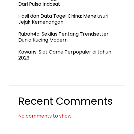
Dari Pulsa Indosat
Hasil dan Data Togel China: Menelusuri
Jejak Kemenangan
Rubah4d: Sekilas Tentang Trendsetter
Dunia Kucing Modern
Kawans: Slot Game Terpopuler di tahun
2023
Recent Comments
No comments to show.