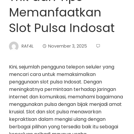
Memanfaatkan
Slot Pulsa Indosat
RAf4L
November 3, 2025
Kini, sejumlah pengguna telepon seluler yang
mencari cara untuk memaksimalkan
penggunaan slot pulsa Indosat. Dengan
meningkatnya permintaan terhadap jaringan
internet dan komunikasi, memahami bagaimana
menggunakan pulsa dengan bijak menjadi amat
krusial. Slot dan slot pulsa menawarkan
kepraktisan dalam mengisi ulang dengan
berbagai pilihan yang tersedia baik itu sebagai