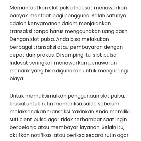
Memanfaatkan slot pulsa Indosat menawarkan
banyak manfaat bagi pengguna. Salah satunya
adalah kenyamanan dalam menjalankan
transaksi tanpa harus menggunakan uang cash.
Dengan slot pulsa, Anda bisa melakukan
berbagai transaksi atau pembayaran dengan
cepat dan praktis. Di samping itu, slot pulsa
Indosat seringkali menawarkan penawaran
menarik yang bisa digunakan untuk mengurangi
biaya.
Untuk memaksimalkan penggunaan slot pulsa,
krusial untuk rutin memeriksa saldo sebelum
melaksanakan transaksi. Yakinkan Anda memiliki
sufficient pulsa agar tidak terhambat saat ingin
berbelanja atau membayar layanan. Selain itu,
aktifkan notifikasi atau periksa secara rutin agar