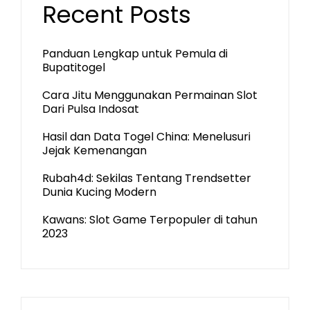
Recent Posts
Panduan Lengkap untuk Pemula di
Bupatitogel
Cara Jitu Menggunakan Permainan Slot
Dari Pulsa Indosat
Hasil dan Data Togel China: Menelusuri
Jejak Kemenangan
Rubah4d: Sekilas Tentang Trendsetter
Dunia Kucing Modern
Kawans: Slot Game Terpopuler di tahun
2023