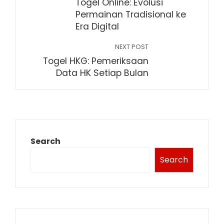
Togel Online: Evolusi
Permainan Tradisional ke
Era Digital
NEXT POST
Togel HKG: Pemeriksaan
Data HK Setiap Bulan
Search
Search