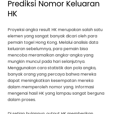
Prediksi Nomor Keluaran
HK
Proyeksi angka result HK merupakan salah satu
elemen yang sangat banyak dicari oleh para
pemain togel Hong Kong. Melalui analisis data
keluaran sebelumnya, para pemain bisa
mencoba meramalkan angka-angka yang
mungkin muncul pada hari selanjutnya.
Menggunakan cara statistik dan pola angka,
banyak orang yang percaya bahwa mereka
dapat meningkatkan kesempatan mereka
dalam memperoleh nomor yang. Informasi
mengenai hasil HK yang lampau sangat berguna
dalam proses.
Di setiap bulannya, output HK memberikan