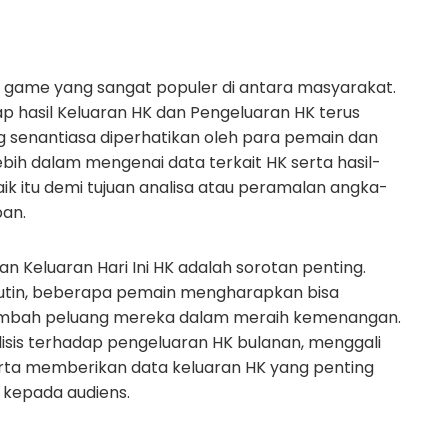
is game yang sangat populer di antara masyarakat.
p hasil Keluaran HK dan Pengeluaran HK terus
 senantiasa diperhatikan oleh para pemain dan
bih dalam mengenai data terkait HK serta hasil-
aik itu demi tujuan analisa atau peramalan angka-
an.
an Keluaran Hari Ini HK adalah sorotan penting.
utin, beberapa pemain mengharapkan bisa
mbah peluang mereka dalam meraih kemenangan.
alisis terhadap pengeluaran HK bulanan, menggali
rta memberikan data keluaran HK yang penting
kepada audiens.