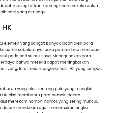
n dapat meningkatkan kemungkinan mereka dalam
h hasil yang ditunggu.
 HK
tu elemen yang sangat banyak dicari oleh para
ta keluaran sebelumnya, para pemain bisa mencoba
l pada hari selanjutnya. Menggunakan cara
g percaya bahwa mereka dapat meningkatkan
 yang. Informasi mengenai hasil HK yang lampau
ambaran yang jelas tentang pola yang mungkin
ta HK bisa membantu para pemain dalam
elalui merekam nomor-nomor yang sering muncul,
h mendalam mendalam agar menemukan angka