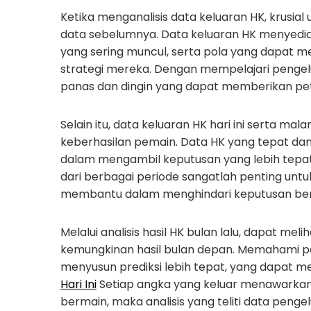
Ketika menganalisis data keluaran HK, krusia
data sebelumnya. Data keluaran HK menyed
yang sering muncul, serta pola yang dapat
strategi mereka. Dengan mempelajari penge
panas dan dingin yang dapat memberikan pet
Selain itu, data keluaran HK hari ini serta m
keberhasilan pemain. Data HK yang tepat d
dalam mengambil keputusan yang lebih tepat.
dari berbagai periode sangatlah penting untuk
membantu dalam menghindari keputusan ber
Melalui analisis hasil HK bulan lalu, dapat 
kemungkinan hasil bulan depan. Memahami 
menyusun prediksi lebih tepat, yang dapat 
Hari Ini
Setiap angka yang keluar menawarkan 
bermain, maka analisis yang teliti data penge