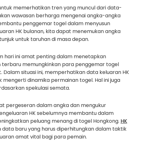
l untuk memerhatikan tren yang muncul dari data-
iakan wawasan berharga mengenai angka-angka
 membantu penggemar togel dalam menyusun
luaran HK bulanan, kita dapat menemukan angka
unjuk untuk taruhan di masa depan.
alam hari ini amat penting dalam menetapkan
an terbaru memungkinkan para penggemar togel
 Dalam situasi ini, memperhatikan data keluaran HK
 mengerti dinamika permainan togel. Hal ini juga
dasarkan spekulasi semata.
melihat pergeseran dalam angka dan mengukur
pengeluaran HK sebelumnya membantu dalam
meningkatkan peluang menang di togel Hongkong.
HK
data baru yang harus diperhitungkan dalam taktik
luaran amat vital bagi para pemain.