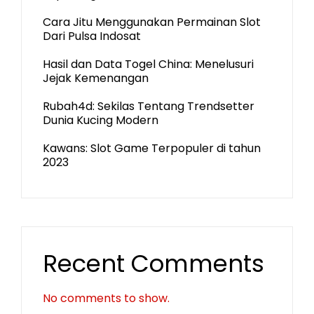
Cara Jitu Menggunakan Permainan Slot
Dari Pulsa Indosat
Hasil dan Data Togel China: Menelusuri
Jejak Kemenangan
Rubah4d: Sekilas Tentang Trendsetter
Dunia Kucing Modern
Kawans: Slot Game Terpopuler di tahun
2023
Recent Comments
No comments to show.