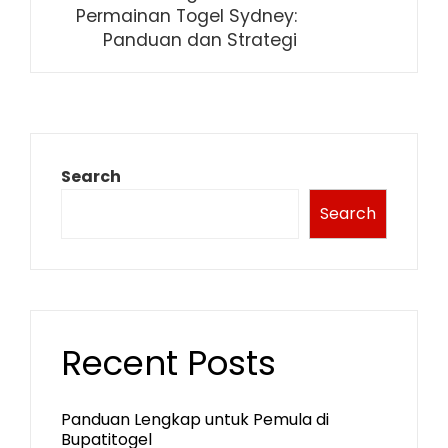
Permainan Togel Sydney:
Panduan dan Strategi
Search
Search
Recent Posts
Panduan Lengkap untuk Pemula di
Bupatitogel