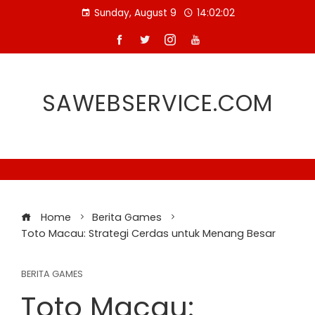
Skip
Sunday, August 9
14:02:03
to
content
SAWEBSERVICE.COM
Home
Berita Games
Toto Macau: Strategi Cerdas untuk Menang Besar
BERITA GAMES
Toto Macau: