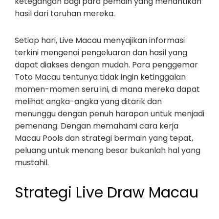
ketegangan bagi para pemain yang menantikan
hasil dari taruhan mereka.
Setiap hari, Live Macau menyajikan informasi
terkini mengenai pengeluaran dan hasil yang
dapat diakses dengan mudah. Para penggemar
Toto Macau tentunya tidak ingin ketinggalan
momen-momen seru ini, di mana mereka dapat
melihat angka-angka yang ditarik dan
menunggu dengan penuh harapan untuk menjadi
pemenang. Dengan memahami cara kerja
Macau Pools dan strategi bermain yang tepat,
peluang untuk menang besar bukanlah hal yang
mustahil.
Strategi Live Draw Macau